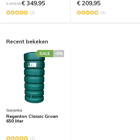
€ 349,95
€ 209,95
€ 378,95
(3)
(4)
Recent bekeken
SALE
-8%
Garantia
Regenton Classic Groen
650 liter
(2)