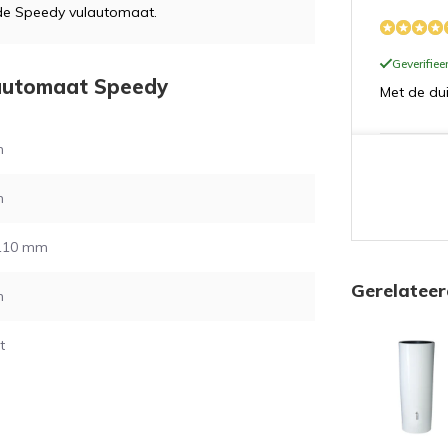
de Speedy vulautomaat.
Geverifie
lautomaat Speedy
Met de dui
m
m
Geverifie
In eerste 
 110 mm
minder go
Gerelatee
toegestuu
m
t
Geverifie
Makkelijk 