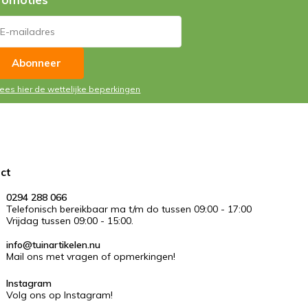
5 / 5
Door
Lenne Van de M.
- 25-05-2022
erde beoordeling
ima
Abonneer
Lees hier de wettelijke beperkingen
5 / 5
Door
Sjannie B.
- 21-05-2022
erde beoordeling
akkelijk materiaal.
ct
5 / 5
Door
Hannelore K.
- 13-04-2022
0294 288 066
Telefonisch bereikbaar ma t/m do tussen 09:00 - 17:00
erde beoordeling
Vrijdag tussen 09:00 - 15:00.
fect
info@tuinartikelen.nu
Mail ons met vragen of opmerkingen!
5 / 5
Door
Patrick M.
- 26-10-2021
Instagram
Volg ons op Instagram!
erde beoordeling