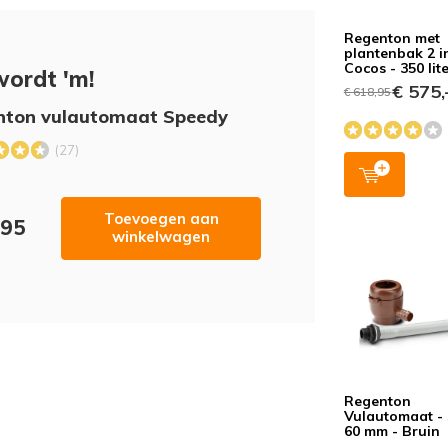
Regenton met
plantenbak 2 i
Cocos - 350 lit
wordt 'm!
Geverifie
€ 575,
€ 618,95
Mooi spul
nton vulautomaat Speedy
want ik m
kast meem
(27)
minuten. :-
Toevoegen aan
,95
winkelwagen
Geverifie
Nog uit te
Regenton
Geverifie
Vulautomaat - 
60 mm - Bruin
goed syst