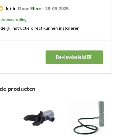
5 / 5
Door
Eline
- 29-09-2025
erde beoordeling
delijk instructie direct kunnen installeren
5 / 5
Door
John van de Wiel
- 04-07-
2024
Reviewbeleid
erde beoordeling
instantie ontevreden over dit product, n.a.v.
ede recentie heeft Klantenservices een nieuwe
rde producten
rd welke werkt zoals het hoort.
5 / 5
Door
Marieke G.
- 19-03-2024
erde beoordeling
te monteren. Ziet er netjes uit.