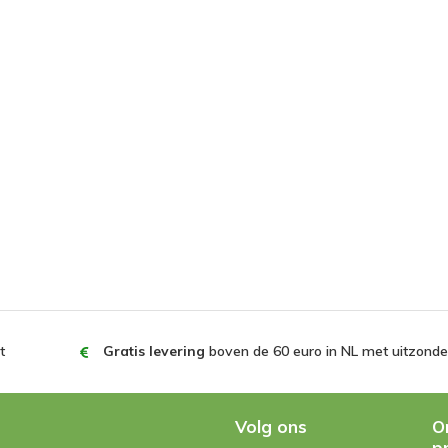
Geverifie
Erg goed m
Geverifie
Eenvoudig 
Geverifie
t
Gratis levering
boven de 60 euro in NL met uitzonder
Werkt prim
steeds los
Volg ons
O
p