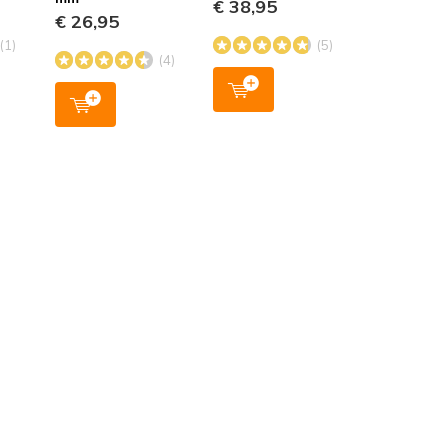
€ 38,95
.
€ 26,95
(1)
(5)
(4)
3 / 5
Door
Jan
- 16-03-2023
erde beoordeling
e is helemaal niet zo eenvoudig als
egeld. Het is een heel gepuzzel vanwege
schrijving (alleen een paar onduidelijke
en omdat je alle elementen zelf in elkaar moet
ovendien is de boortop een drama. Dat ronde
los en is bij mij dus in de regenpijp gevallen.
. Pas dus op!
5 / 5
Door
H. Gravesteijn
- 25-10-2022
erde beoordeling
steken van kwaliteit.