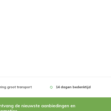
5 / 5
Door
Jennifer van der L.
- 19-10-
2022
erde beoordeling
ateriaal. Makkelijke bevestiging.
5 / 5
Door
Felix W.
- 01-09-2022
erde beoordeling
en snel te monteren, duidelijke handleiding.
4 / 5
Door
Freek Van der V.
- 14-06-2022
erde beoordeling
ing groot transport
14 dagen bedenktijd
a, alleen de bijgeleverde gaten boor ging
 tijdens het boren.
ntvang de nieuwste aanbiedingen en
romoties