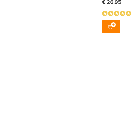
€ 26,95
kwetsbaar
Geverifie
Installati
voorgespi
slechte be
plaatjes) 
zetten. B
ding komt 
Gevaarlijk
Geverifie
Het is uit 