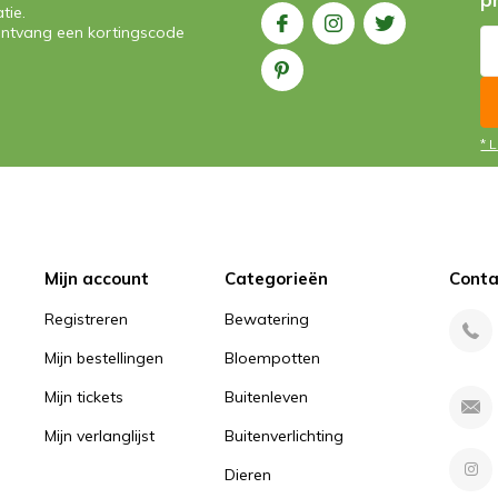
tie.
n ontvang een kortingscode
Geverifie
Werkt pr
* 
Geverifie
Prima en m
Mijn account
Categorieën
Conta
Registreren
Bewatering
Geverifie
Mijn bestellingen
Bloempotten
Werkt per
Mijn tickets
Buitenleven
Mijn verlanglijst
Buitenverlichting
Dieren
Geverifie