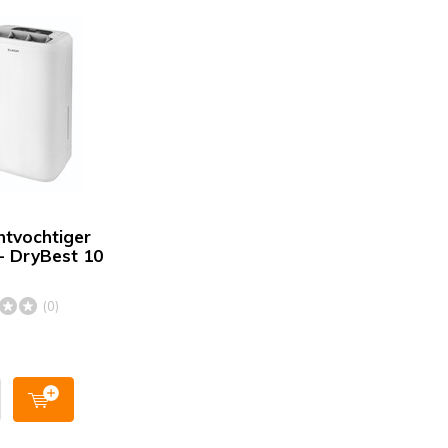
ntvochtiger
- DryBest 10
(0)