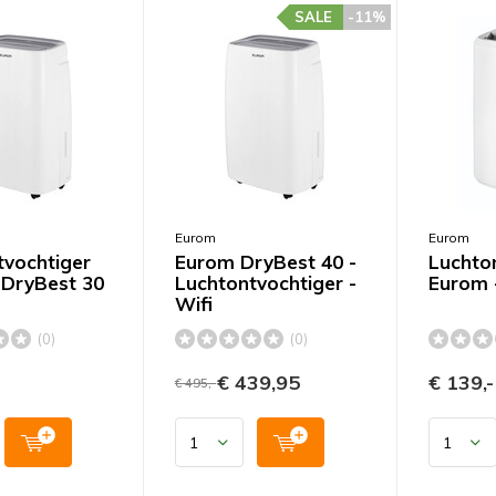
SALE
-11%
Eurom
Eurom
tvochtiger
Eurom DryBest 40 -
Luchto
 DryBest 30
Luchtontvochtiger -
Eurom 
Wifi
(0)
(0)
€ 439,95
€ 139,-
€ 495,-