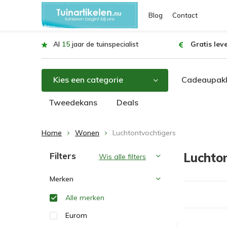
Blog
Contact
Al
15
jaar de tuinspecialist
Gratis lev
Kies een categorie
Cadeaupakk
Tweedekans
Deals
Home
Wonen
Luchtontvochtigers
Sorteren op:
Filters
Luchton
Wis alle filters
Merken
Alle merken
Eurom