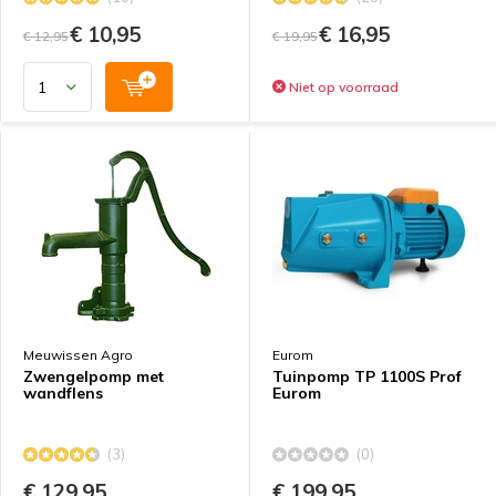
€ 10,95
€ 16,95
€ 12,95
€ 19,95
Niet op voorraad
Meuwissen Agro
Eurom
Zwengelpomp met
Tuinpomp TP 1100S Prof
wandflens
Eurom
(3)
(0)
€ 129,95
€ 199,95