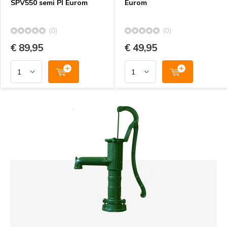
SPV550 semi PI Eurom
Eurom
(0)
(0)
€ 89,95
€ 49,95