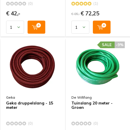
(0)
(1)
€ 42,-
€ 72,25
€ 85,-
SALE
-9%
Geka
De Wiltfang
Geka druppelslang - 15
Tuinslang 20 meter -
meter
Groen
(0)
(0)