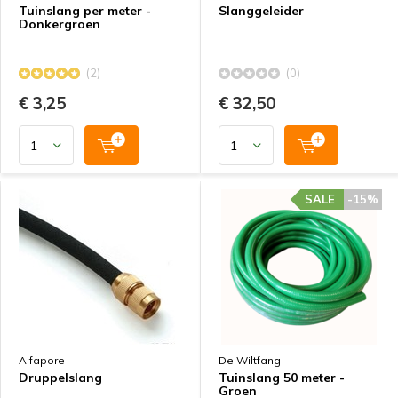
Tuinslang per meter -
Slanggeleider
Donkergroen
(2)
(0)
€ 3,25
€ 32,50
SALE
-15%
Alfapore
De Wiltfang
Druppelslang
Tuinslang 50 meter -
Groen