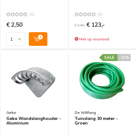
(0)
(0)
€ 2,50
€ 123,-
€ 145,-
Niet op voorraad
SALE
-15%
Geka
De Wiltfang
Geka Wandslanghouder -
Tuinslang 30 meter -
Aluminium
Groen