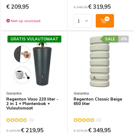
€ 209,95
€ 319,95
€ 348,95
Niet op voorraad
GRATIS VULAUTOMAAT
SALE
-8%
Garantia
Garantia
Regenton Vaso 220 liter -
Regenton Classic Beige
2 in 1 + Plantenbak +
650 liter
Vulautomaat
(3)
(3)
€ 219,95
€ 349,95
€ 239,95
€ 378,95