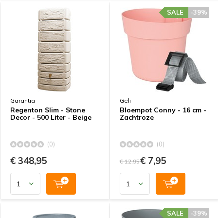
SALE
-39%
Garantia
Geli
Regenton Slim - Stone
Bloempot Conny - 16 cm -
Decor - 500 Liter - Beige
Zachtroze
(0)
(0)
€ 348,95
€ 7,95
€ 12,95
SALE
-39%