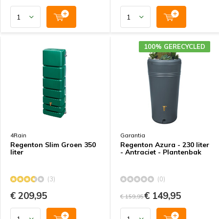
100% GERECYCLED
4Rain
Garantia
Regenton Slim Groen 350
Regenton Azura - 230 liter
liter
- Antraciet - Plantenbak
(3)
(0)
€ 209,95
€ 149,95
€ 159,95