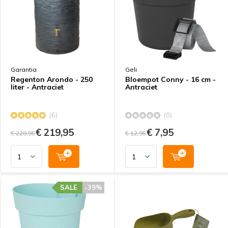
Garantia
Geli
Regenton Arondo - 250
Bloempot Conny - 16 cm -
liter - Antraciet
Antraciet
(6)
(0)
€ 219,95
€ 7,95
€ 228,95
€ 12,95
SALE
-39%