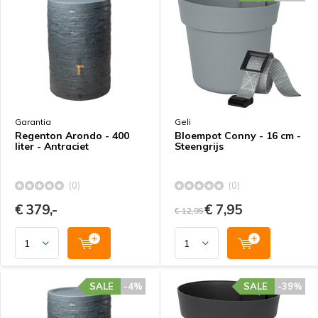
Garantia
Geli
Regenton Arondo - 400
Bloempot Conny - 16 cm -
liter - Antraciet
Steengrijs
(0)
(0)
€ 379,-
€ 7,95
€ 12,95
SALE
-4%
SALE
-39%