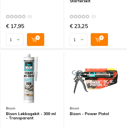
Starterskit
(0)
(0)
€ 17,95
€ 23,25
Bison
Bison
Bison Lekkagekit - 300 ml
Bison - Power Pistol
- Transparant