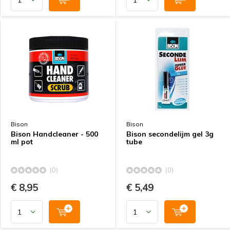
Bison
Bison
Bison Handcleaner - 500
Bison secondelijm gel 3g
ml pot
tube
(0)
(0)
€ 8,95
€ 5,49