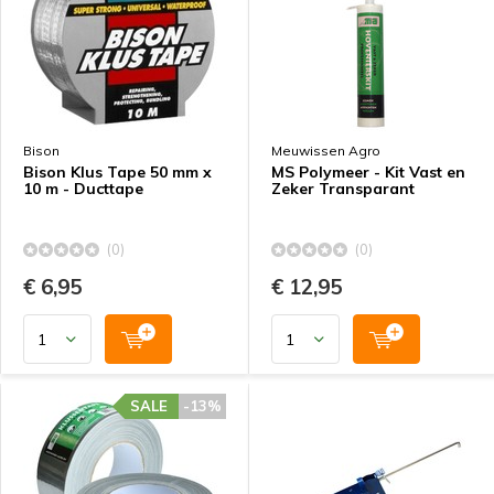
Bison
Meuwissen Agro
Bison Klus Tape 50 mm x
MS Polymeer - Kit Vast en
10 m - Ducttape
Zeker Transparant
(0)
(0)
€ 6,95
€ 12,95
SALE
-13%