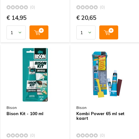
(0)
(0)
€ 14,95
€ 20,65
Bison
Bison
Bison Kit - 100 ml
Kombi Power 65 ml set
kaart
(0)
(0)