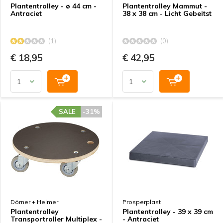
Plantentrolley - ø 44 cm -
Plantentrolley Mammut -
Antraciet
38 x 38 cm - Licht Gebeitst
(1)
(0)
€ 18,95
€ 42,95
SALE
-31%
Dörner + Helmer
Prosperplast
Plantentrolley
Plantentrolley - 39 x 39 cm
Transportroller Multiplex -
- Antraciet