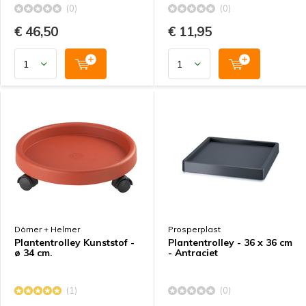
(0)
(0)
€ 46,50
€ 11,95
Dörner + Helmer
Prosperplast
Plantentrolley Kunststof -
Plantentrolley - 36 x 36 cm
ø 34 cm.
- Antraciet
(1)
(0)