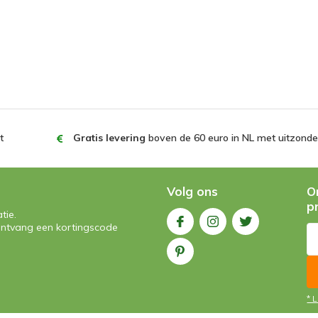
t
Gratis levering
boven de 60 euro in NL met uitzonder
Volg ons
O
p
tie.
n ontvang een kortingscode
* 