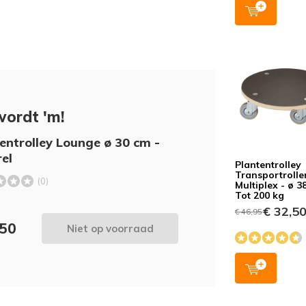
wordt 'm!
entrolley Lounge ø 30 cm -
el
Plantentrolley
Transportrolle
(0)
Multiplex - ø 3
Tot 200 kg
€ 32,5
€ 46,95
,50
Niet op voorraad