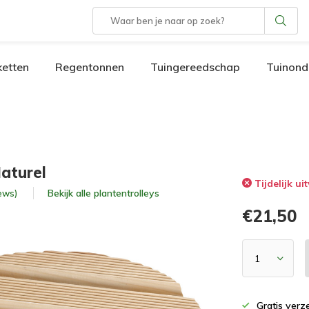
etten
Regentonnen
Tuingereedschap
Tuinond
Naturel
Tijdelijk ui
Bekijk alle
plantentrolleys
iews)
€21,50
Gratis verz