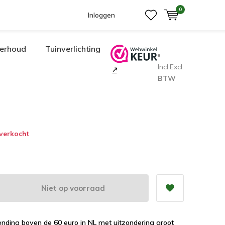
0
Inloggen
erhoud
Tuinverlichting
Incl.
Excl.
BTW
tverkocht
Niet op voorraad
ending boven de 60 euro in NL met uitzondering groot