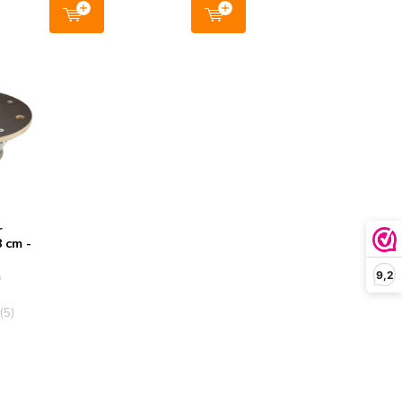
r
8 cm -
0
9,2
(5)