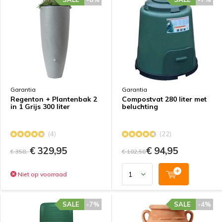
Garantia
Garantia
Regenton + Plantenbak 2
Compostvat 280 liter met
in 1 Grijs 300 liter
beluchting
(4)
(22)
€ 329,95
€ 94,95
€ 358,-
€ 102,50
Niet op voorraad
SALE
-7%
SALE
-4%