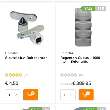
SALE
-11%
Garantia
Garantia
Sleutel t.b.v. Buitenkraan
Regenton Cubus - 1000
liter - Betongrijs
(2)
(0)
€ 4,50
€ 389,95
€ 439,95
SALE
-8%
SALE
-7%