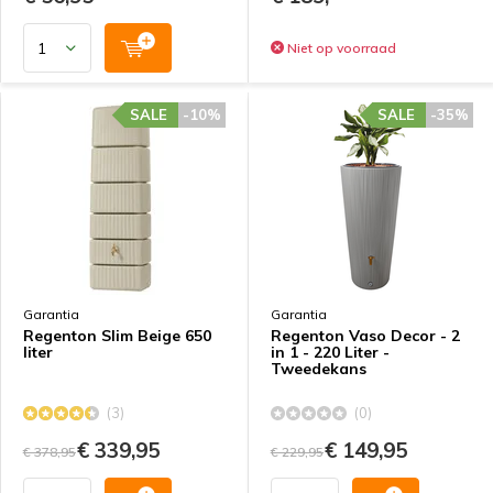
Niet op voorraad
SALE
-10%
SALE
-35%
Garantia
Garantia
Regenton Slim Beige 650
Regenton Vaso Decor - 2
liter
in 1 - 220 Liter -
Tweedekans
(3)
(0)
€ 339,95
€ 149,95
€ 378,95
€ 229,95