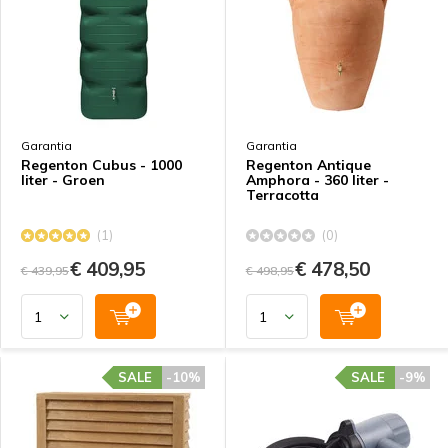
Garantia
Garantia
Regenton Cubus - 1000
Regenton Antique
liter - Groen
Amphora - 360 liter -
Terracotta
(1)
(0)
€ 409,95
€ 478,50
€ 439,95
€ 498,95
SALE
-10%
SALE
-9%