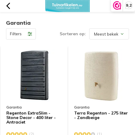
9,2
Garantia
Filters
Sorteren op:
Garantia
Garantia
Regenton ExtraSlim -
Terra Regenton - 275 liter
Stone Decor - 400 liter -
- Zandbeige
Antraciet
(2)
(1)