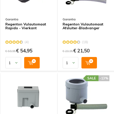
Garantia
Garantia
Regenton Vulautomaat
Regenton Vulautomaat
Rapido - Vierkant
Afsluiter-Bladvanger
(4)
(18)
€ 54,95
€ 21,50
€ 59,95
€ 23,95
SALE
-13%