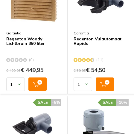
Garantia
Garantia
Regenton Woody
Regenton Vulautomaat
Lichtbruin 350 liter
Rapido
(0)
(11)
€ 449,95
€ 54,50
€ 499,95
€ 59,95
SALE
-8%
SALE
-10%