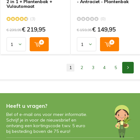
2 in 1 + Plantenbak +
- Antraciet - Plantenbak
Vulautomaat
(3)
(0)
€ 219,95
€ 149,95
€ 239,95
€ 159,95
1
2
3
4
5
Heeft u vragen?
Bel of e-mail ons voor meer informatie.
Schrijf je in voor de nieuwsbrief en
ontvang een kortingscode t.w.v. 5 euro
bij besteding boven de 75 euro!