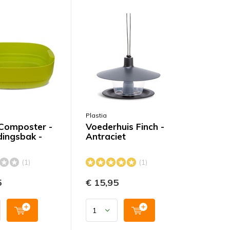
Plastia
omposter -
Voederhuis Finch -
dingsbak -
Antraciet
(1)
(1)
5
€ 15,95