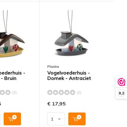
Plastia
oederhuis -
Vogelvoederhuis -
- Bruin
Domek - Antraciet
(0)
(0)
9,2
5
€ 17,95