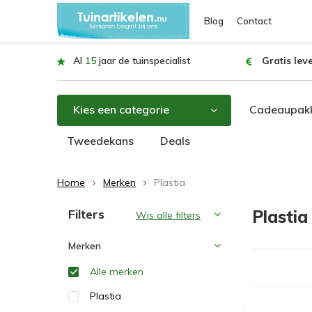
Blog
Contact
Al
15
jaar de tuinspecialist
Gratis lev
Kies een categorie
Cadeaupakk
Tweedekans
Deals
Home
Merken
Plastia
Sorteren op:
Filters
Plastia
Wis alle filters
Merken
Alle merken
Plastia