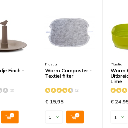
Plastia
Plastia
je Finch -
Worm Composter -
Worm C
Textiel filter
Uitbrei
Lime
(0)
(2)
€ 15,95
€ 24,9