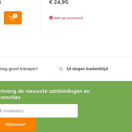
5
€ 24,95
Niet op voorraad
ing groot transport
14 dagen bedenktijd
ntvang de nieuwste aanbiedingen en
romoties
Abonneer