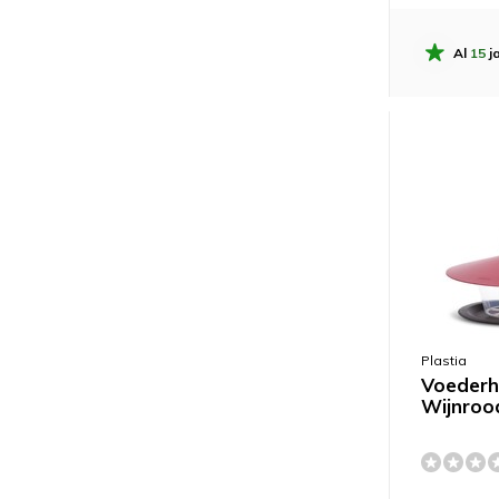
Al
15
ja
Plastia
Voederhu
Wijnroo