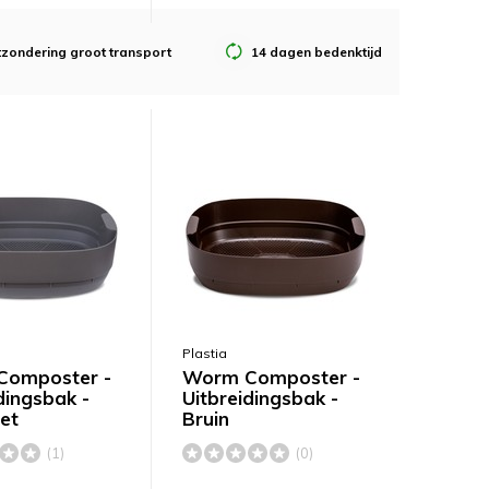
tzondering groot transport
14 dagen bedenktijd
Plastia
omposter -
Worm Composter -
dingsbak -
Uitbreidingsbak -
et
Bruin
(1)
(0)