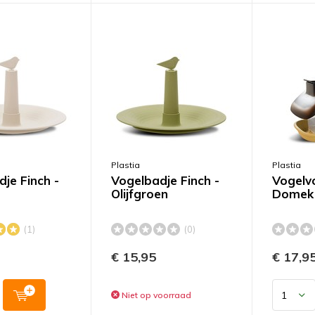
Plastia
Plastia
je Finch -
Vogelbadje Finch -
Vogelv
Olijfgroen
Domek 
(1)
(0)
€ 15,95
€ 17,9
Niet op voorraad