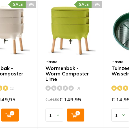
SALE
-9%
SALE
-9%
Plastia
Plastia
bak -
Wormenbak -
Tuinze
omposter -
Worm Composter -
Wissel
Lime
(1)
(0)
149,95
€ 149,95
€ 14,9
€ 164,50