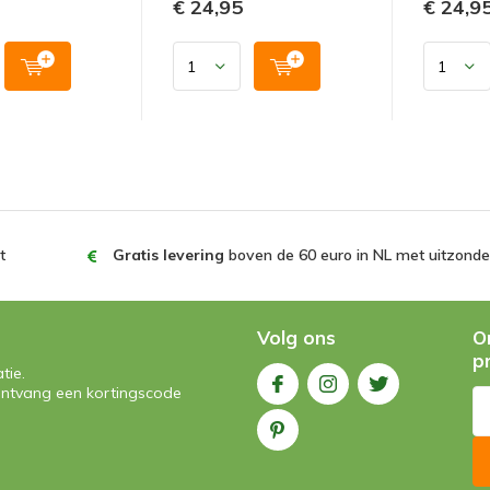
€ 24,95
€ 24,9
t
Gratis levering
boven de 60 euro in NL met uitzonder
Volg ons
O
p
tie.
n ontvang een kortingscode