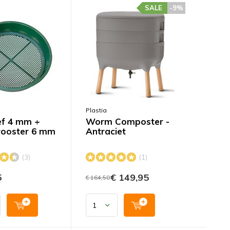
SALE
-9%
Plastia
ef 4 mm +
Worm Composter -
rooster 6 mm
Antraciet
(3)
(1)
5
€ 149,95
€ 164,50