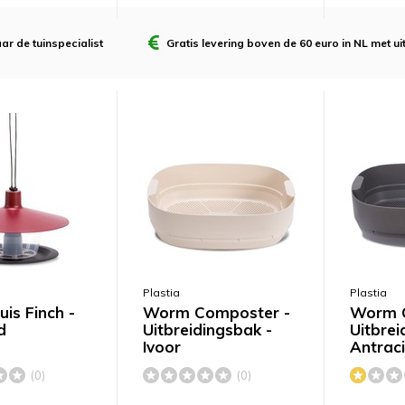
ar de tuinspecialist
Gratis levering
boven de 60 euro in NL met ui
Plastia
Plastia
is Finch -
Worm Composter -
Worm C
d
Uitbreidingsbak -
Uitbrei
Ivoor
Antraci
(0)
(0)