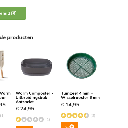
eleid
rde producten
 Worm
Worm Composter -
Tuinzeef 4 mm +
oor
Uitbreidingsbak -
Wisselrooster 6 mm
Antraciet
95
€ 14,95
€ 24,95
(1)
(3)
(1)