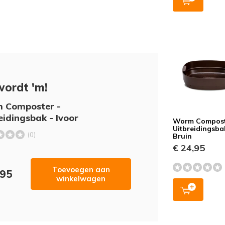
wordt 'm!
 Composter -
eidingsbak - Ivoor
Worm Compost
Uitbreidingsba
(0)
Bruin
€ 24,95
Toevoegen aan
,95
winkelwagen