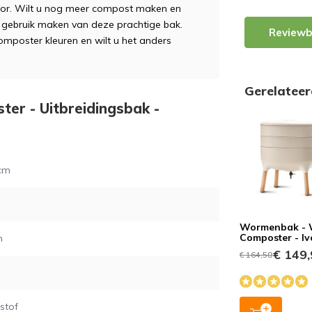
oor. Wilt u nog meer compost maken en
 gebruik maken van deze prachtige bak.
Reviewb
poster kleuren en wilt u het anders
Gerelatee
ter - Uitbreidingsbak -
 cm
Wormenbak -
Composter - Iv
m
€ 149,
€ 164,50
stof