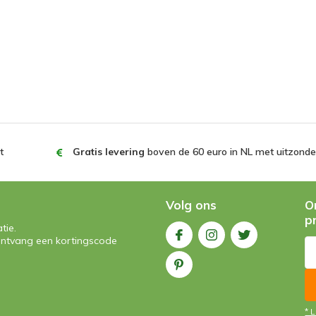
t
Gratis levering
boven de 60 euro in NL met uitzonder
Volg ons
O
p
tie.
n ontvang een kortingscode
* 