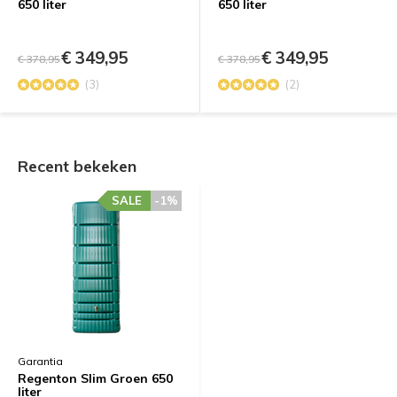
650 liter
650 liter
€ 349,95
€ 349,95
€ 378,95
€ 378,95
(3)
(2)
Recent bekeken
SALE
-1%
Garantia
Regenton Slim Groen 650
liter