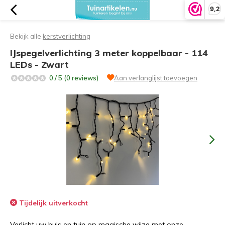
9,2
Bekijk alle
kerstverlichting
IJspegelverlichting 3 meter koppelbaar - 114
LEDs - Zwart
0 / 5 (0 reviews)
Aan verlanglijst toevoegen
Tijdelijk uitverkocht
Verlicht uw huis en tuin op magische wijze met onze