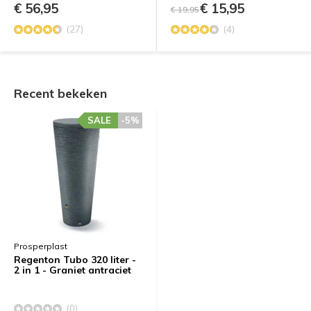
€ 56,95
€ 15,95
€ 19,95
(27)
(4)
Recent bekeken
SALE
-5%
Prosperplast
Regenton Tubo 320 liter -
2 in 1 - Graniet antraciet
(0)