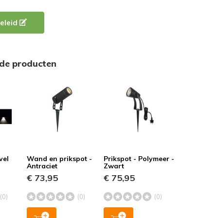
eleid
rde producten
vel
Wand en prikspot -
Prikspot - Polymeer -
Antraciet
Zwart
€ 73,95
€ 75,95
(0)
(0)
(0)