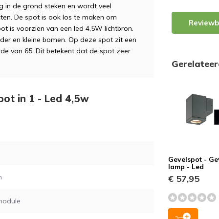
g in de grond steken en wordt veel
ecten. De spot is ook los te maken om
Reviewb
ot is voorzien van een led 4,5W lichtbron.
order en kleine bomen. Op deze spot zit een
rde van 65. Dit betekent dat de spot zeer
Gerelatee
pot in 1 - Led 4,5w
Gevelspot - Ge
lamp - Led
m
€ 57,95
module