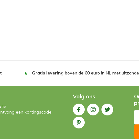
t
Gratis levering
boven de 60 euro in NL met uitzonder
Volg ons
O
p
tie.
n ontvang een kortingscode