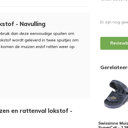
Er zijn nog ge
stof - Navulling
Gebruik dan deze eenvoudige spuiten om
okstof wordt geleverd in twee spuitjes om
Reviewb
Zo komen de muizen en/of ratten weer op
Gerelatee
zen en rattenval lokstof -
Swissinno Mui
SuperCat - 2 S