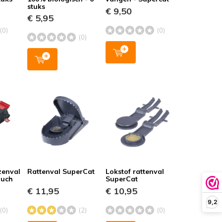
stuks
€ 9,50
€ 5,95
(0)
(0)
(0)
zenval
Rattenval SuperCat
Lokstof rattenval
ouch
SuperCat
€ 11,95
€ 10,95
9,2
(0)
(2)
(0)