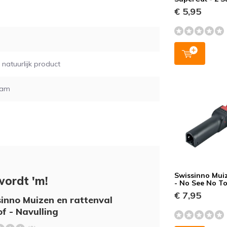
€ 5,95
natuurlijk product
ram
Swissinno Mui
wordt 'm!
- No See No T
€ 7,95
inno Muizen en rattenval
of - Navulling