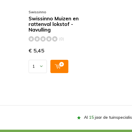
Swissinno
Swissinno Muizen en
rattenval lokstof -
Navulling
(0)
€ 5,45
Al
15
jaar de tuinspecialis