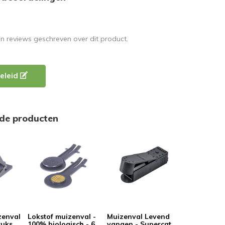
en reviews geschreven over dit product.
eleid
rde producten
zenval
Lokstof muizenval -
Muizenval Levend
tuks
100% biologisch - 6
vangen - Supercat