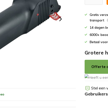
Gratis verz
transport
14 dagen b
6000+ beoo
Betaal voor
Grotere h
Offerte 
Stel een 
Gebruikers
deo