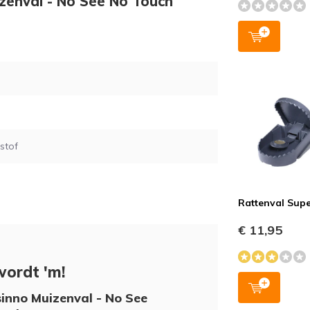
izenval - No See No Touch
stof
Rattenval Sup
€ 11,95
wordt 'm!
inno Muizenval - No See