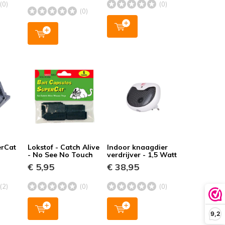
(0)
(0)
(0)
erCat
Lokstof - Catch Alive
Indoor knaagdier
- No See No Touch
verdrijver - 1,5 Watt
€ 5,95
€ 38,95
(2)
(0)
(0)
9,2