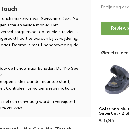
Er zijn nog ge
 Touch
 Touch muizenval van Swissinno. Deze No
ënische en veilige manier. Het
Reviewb
val zorgt ervoor dat er niets te zien is
geraakt hoeft te worden bij verwijdering.
af gaat. Daarna is met 1 handbeweging de
Gerelatee
 duw de hendel naar beneden. De "No See
k.
e open zijde naar de muur toe staat,
r. Controleer vervolgens regelmatig de
 snel een eenvoudig worden verwijderd
 te drukken.
Swissinno Mui
SuperCat - 2 S
€ 5,95