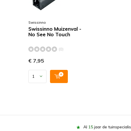
Swissinno
Swissinno Muizenval -
No See No Touch
(0)
€ 7,95
Al
15
jaar de tuinspecialis