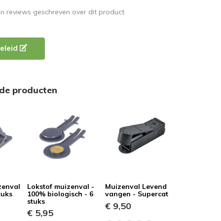
en reviews geschreven over dit product.
eleid
rde producten
zenval
Lokstof muizenval -
Muizenval Levend
tuks
100% biologisch - 6
vangen - Supercat
stuks
€ 9,50
€ 5,95