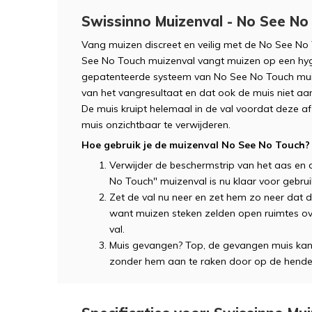
Swissinno Muizenval - No See No
Vang muizen discreet en veilig met de No See No
See No Touch muizenval vangt muizen op een hygi
gepatenteerde systeem van No See No Touch muizen
van het vangresultaat en dat ook de muis niet aan
De muis kruipt helemaal in de val voordat deze 
muis onzichtbaar te verwijderen.
Hoe gebruik je de muizenval No See No Touch?
Verwijder de beschermstrip van het aas en
No Touch" muizenval is nu klaar voor gebrui
Zet de val nu neer en zet hem zo neer dat d
want muizen steken zelden open ruimtes ove
val.
Muis gevangen? Top, de gevangen muis kan
zonder hem aan te raken door op de hendel