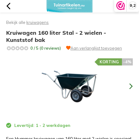
9,2
Bekijk alle
kruiwagens
Kruiwagen 160 liter Stal - 2 wielen -
Kunststof bak
0 / 5 (0 reviews)
Aan verlanglijst toevoegen
KORTING
-4%
Levertijd: 1 - 2 werkdagen
Een Hummer kruiwagen van 160 liter met 2 wielen is speciaal