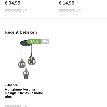
€ 34,95
€ 14,95
(0)
(0)
Recent bekeken
SALE
-8%
LumenXL
Hanglamp Verona -
Design 3 lichts - Smoke
glas
(0)