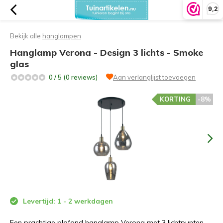
9,2
Bekijk alle
hanglampen
Hanglamp Verona - Design 3 lichts - Smoke
glas
0 / 5 (0 reviews)
Aan verlanglijst toevoegen
KORTING
-8%
Levertijd: 1 - 2 werkdagen
Een prachtige plafond hanglamp Verona met 3 lichtpunten