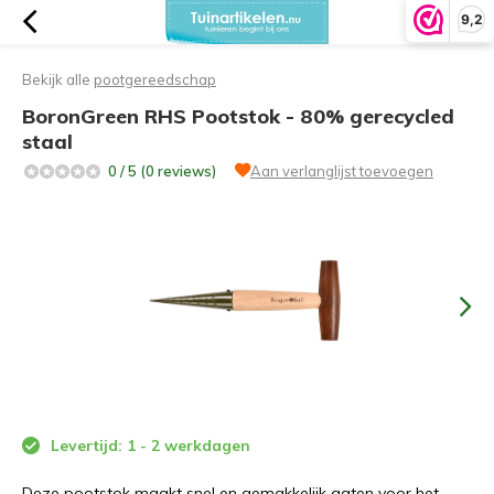
9,2
Bekijk alle
pootgereedschap
BoronGreen RHS Pootstok - 80% gerecycled
staal
0 / 5 (0 reviews)
Aan verlanglijst toevoegen
Levertijd: 1 - 2 werkdagen
Deze pootstok maakt snel en gemakkelijk gaten voor het