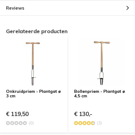
Reviews
Gerelateerde producten
Onkruidpriem - Plantgat ø
Bollenpriem - Plantgat ø
3 cm
4,5 cm
€ 119,50
€ 130,-
(0)
(3)