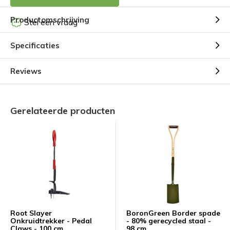
Productomschrijving
Stel een vraag
Specificaties
Reviews
Gerelateerde producten
Root Slayer
BoronGreen Border spade
Onkruidtrekker - Pedal
- 80% gerecycled staal -
Claws - 100 cm
98 cm