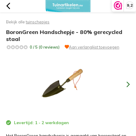
9,2
Bekijk alle
tuinschepjes
BoronGreen Handschepje - 80% gerecycled
staal
0 / 5 (0 reviews)
Aan verlanglijst toevoegen
Levertijd: 1 - 2 werkdagen
Het BoronGreen handschepje is gemaakt van boronstaal en