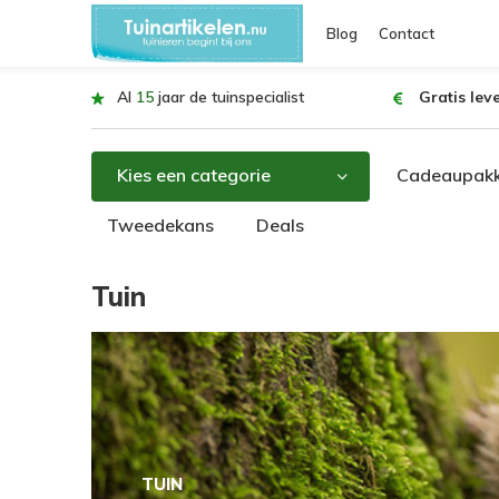
Blog
Contact
Al
15
jaar de tuinspecialist
Gratis lev
Kies een categorie
Cadeaupakk
Tweedekans
Deals
Tuin
TUIN