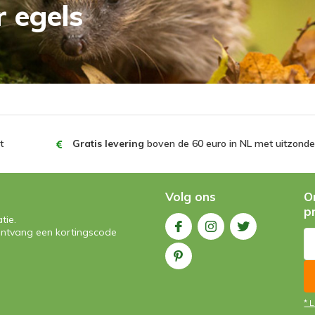
r egels
t
Gratis levering
boven de 60 euro in NL met uitzonder
Volg ons
O
p
tie.
n ontvang een kortingscode
* 