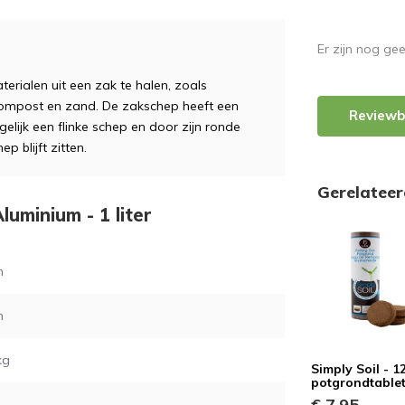
Er zijn nog ge
erialen uit een zak te halen, zoals
ompost en zand. De zakschep heeft een
Reviewb
gelijk een flinke schep en door zijn ronde
p blijft zitten.
Gerelatee
luminium - 1 liter
m
m
kg
Simply Soil - 1
potgrondtable
€ 7,95