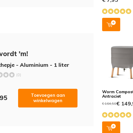
wordt 'm!
hepje - Aluminium - 1 liter
(0)
Worm Compost
Toevoegen aan
Antraciet
,95
winkelwagen
€ 149,
€ 164,50