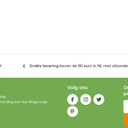
t
Gratis levering
boven de 60 euro in NL met uitzonder
Volg ons
O
p
tie.
n ontvang een kortingscode