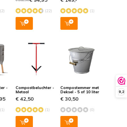
(2)
(22)
(1)
er -
Compostbeluchter -
Compostemmer met
Metaal
Deksel - 5 of 10 liter
9,2
95
€ 42,50
€ 30,50
(1)
(1)
(0)