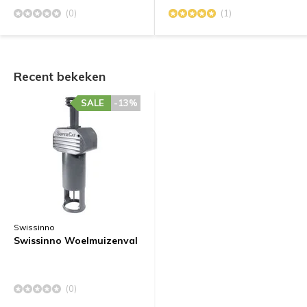
(0)
(1)
Recent bekeken
SALE
-13%
Swissinno
Swissinno Woelmuizenval
(0)