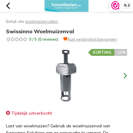
9,2
Bekijk alle
woelmuizenvallen
Swissinno Woelmuizenval
0 / 5 (0 reviews)
Aan verlanglijst toevoegen
KORTING
-13%
Tijdelijk uitverkocht
Last van woelmuizen? Gebruik de woelmuizenval van
Swissinno Solutions om ze eenvoudig te vangen. De