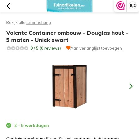
9,2
Bekijk alle
tuininrichting
Volente Container ombouw - Douglas hout -
5 maten - Uniek zwart
0 / 5 (0 reviews)
Aan verlanglijst toevoegen
2 - 5 werkdagen
Containerombouw Suze: Stijlvol, compact & duurzaam