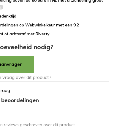
ending boven de 60 euro in NL met uitzondering groot
edenktijd
rdelingen op Webwinkelkeur met een 9,2
af of achteraf met Riverty
oeveelheid nodig?
aanvragen
vraag
 beoordelingen
en reviews geschreven over dit product.