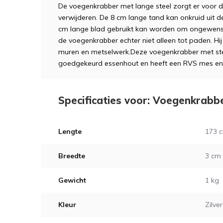
De voegenkrabber met lange steel zorgt er voor da
verwijderen. De 8 cm lange tand kan onkruid uit de 
cm lange blad gebruikt kan worden om ongewenste
de voegenkrabber echter niet alleen tot paden. Hi
muren en metselwerk.Deze voegenkrabber met st
goedgekeurd essenhout en heeft een RVS mes en
Specificaties voor: Voegenkrabb
Lengte
173 
Breedte
3 cm
Gewicht
1 kg
Kleur
Zilver