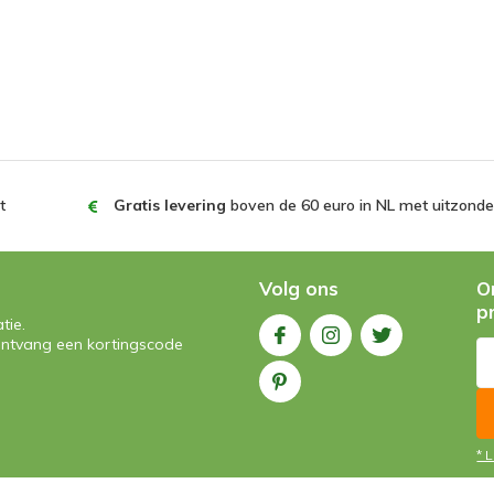
t
Gratis levering
boven de 60 euro in NL met uitzonder
Volg ons
O
p
tie.
n ontvang een kortingscode
* 