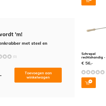
wordt 'm!
nkrabber met steel en
Schrepel
(0)
rechtshandig -
€ 56,-
Toevoegen aan
-
winkelwagen