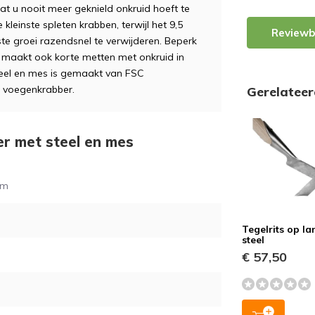
t u nooit meer geknield onkruid hoeft te
kleinste spleten krabben, terwijl het 9,5
Reviewb
 groei razendsnel te verwijderen. Beperk
j maakt ook korte metten met onkruid in
eel en mes is gemaakt van FSC
 voegenkrabber.
Gerelatee
er met steel en mes
cm
Tegelrits op l
steel
€ 57,50