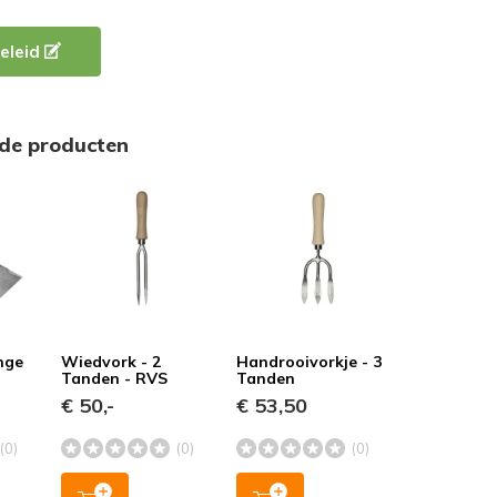
eleid
rde producten
ange
Wiedvork - 2
Handrooivorkje - 3
Tanden - RVS
Tanden
€ 50,-
€ 53,50
(0)
(0)
(0)