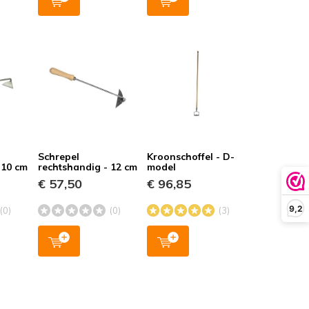
Schrepel
Kroonschoffel - D-
 10 cm
rechtshandig - 12 cm
model
€ 57,50
€ 96,85
9,2
(0)
(0)
(3)