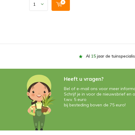
Al
15
jaar de tuinspecialis
Heeft u vragen?
Bel of e-mail ons voor meer informa
Schrijf je in voor de nieuwsbrief e
t.w.v. 5 euro
bij besteding boven de 75 euro!