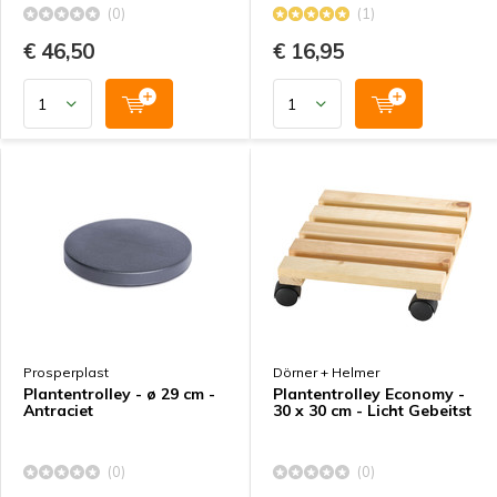
(0)
(1)
€ 46,50
€ 16,95
Prosperplast
Dörner + Helmer
Plantentrolley - ø 29 cm -
Plantentrolley Economy -
Antraciet
30 x 30 cm - Licht Gebeitst
(0)
(0)