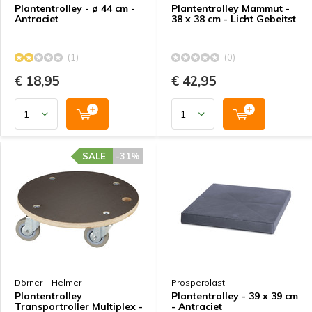
Plantentrolley - ø 44 cm -
Plantentrolley Mammut -
Antraciet
38 x 38 cm - Licht Gebeitst
(1)
(0)
€ 18,95
€ 42,95
SALE
-31%
Dörner + Helmer
Prosperplast
Plantentrolley
Plantentrolley - 39 x 39 cm
Transportroller Multiplex -
- Antraciet