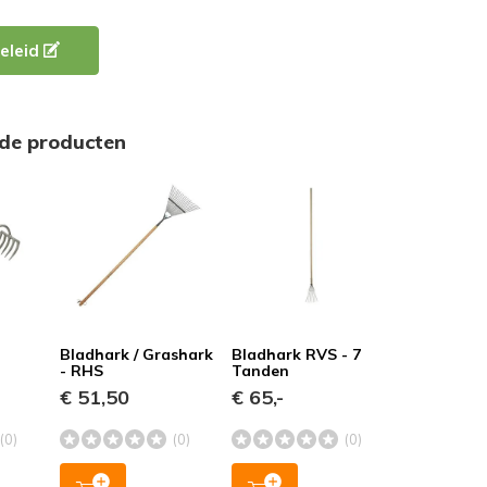
eleid
rde producten
5
Bladhark / Grashark
Bladhark RVS - 7
- RHS
Tanden
€ 51,50
€ 65,-
(0)
(0)
(0)