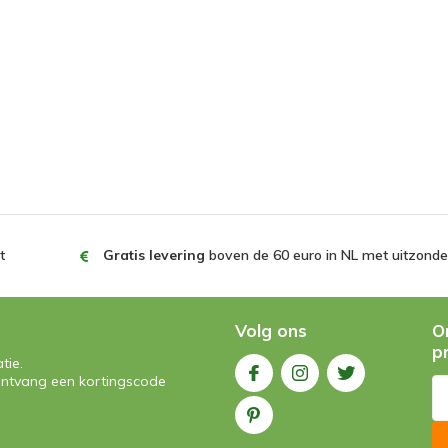
t
Gratis levering
boven de 60 euro in NL met uitzonder
Volg ons
O
p
tie.
n ontvang een kortingscode