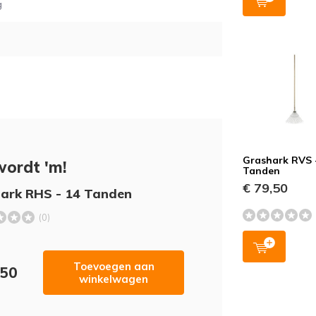
g
Grashark RVS 
wordt 'm!
Tanden
€ 79,50
hark RHS - 14 Tanden
(0)
Toevoegen aan
,50
winkelwagen