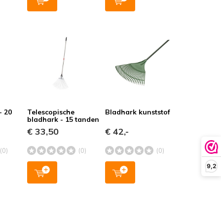
- 20
Telescopische
Bladhark kunststof
bladhark - 15 tanden
€ 33,50
€ 42,-
(0)
(0)
(0)
9,2