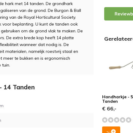
ede hark met 14 tanden. De grondhark
egaliseren van de grond. De Burgon & Ball
Reviewb
ing van de Royal Horticultural Society.
k voor beplanting. U kunt de tanden ook
p gebruiken om de grond vlak te maken. De
ors. De extra brede kop heeft 14 platte
Gerelatee
exibiliteit wanneer dat nodig is. De
it materialen, namelijk roestvrij staal en
t meer te bukken en is ergonomisch
tuin.
 - 14 Tanden
Handharkje - 
Tanden
cm
€ 66,-
m