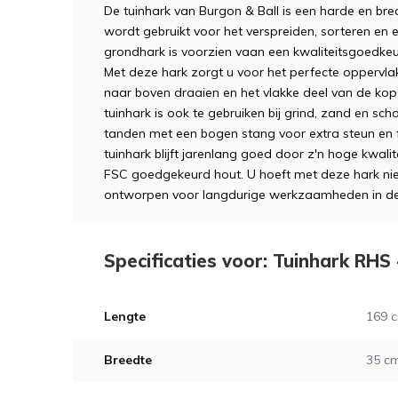
De tuinhark van Burgon & Ball is een harde en br
wordt gebruikt voor het verspreiden, sorteren en 
grondhark is voorzien vaan een kwaliteitsgoedkeur
Met deze hark zorgt u voor het perfecte oppervla
naar boven draaien en het vlakke deel van de ko
tuinhark is ook te gebruiken bij grind, zand en sch
tanden met een bogen stang voor extra steun en fl
tuinhark blijft jarenlang goed door z'n hoge kwalite
FSC goedgekeurd hout. U hoeft met deze hark nie
ontworpen voor langdurige werkzaamheden in de 
Specificaties voor: Tuinhark RHS
Lengte
169 
Breedte
35 c