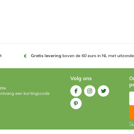
t
Gratis levering
boven de 60 euro in NL met uitzonder
Volg ons
O
p
tie.
n ontvang een kortingscode
* 