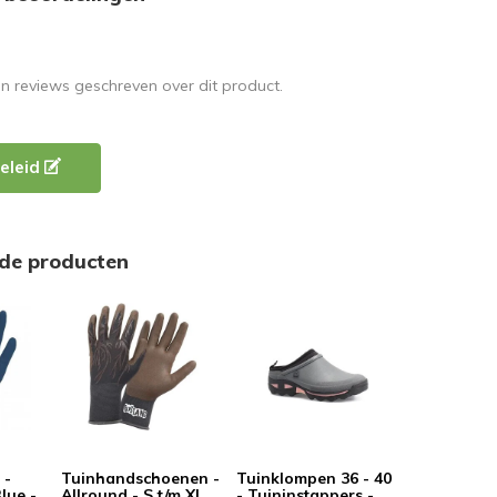
en reviews geschreven over dit product.
eleid
rde producten
 -
Tuinhandschoenen -
Tuinklompen 36 - 40
lue -
Allround - S t/m XL
- Tuininstappers -