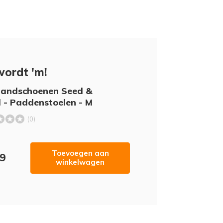
wordt 'm!
handschoenen Seed &
- Paddenstoelen - M
(0)
Toevoegen aan
19
winkelwagen