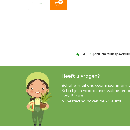
Al
15
jaar de tuinspecialis
Heeft u vragen?
Bel of e-mail ons voor meer informa
Schrijf je in voor de nieuwsbrief e
t.w.v. 5 euro
bij besteding boven de 75 euro!