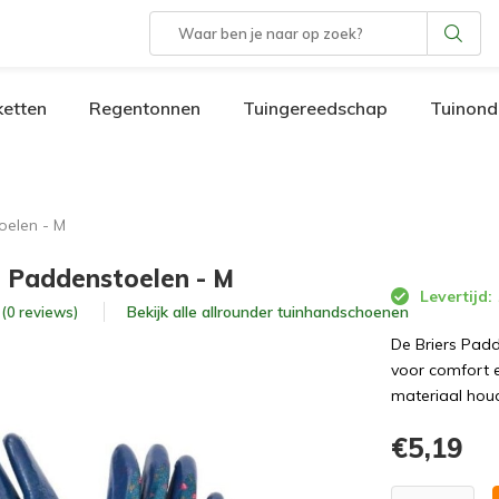
etten
Regentonnen
Tuingereedschap
Tuinond
elen - M
 Paddenstoelen - M
Levertijd:
Bekijk alle
allrounder tuinhandschoenen
5 (0 reviews)
De Briers Pad
voor comfort e
materiaal hou
€5,19