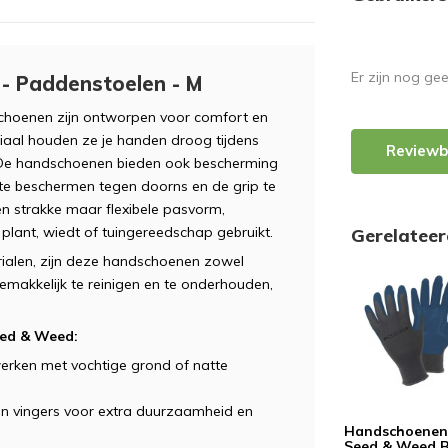
Er zijn nog ge
- Paddenstoelen - M
choenen zijn ontworpen voor comfort en
iaal houden ze je handen droog tijdens
Reviewb
. De handschoenen bieden ook bescherming
e beschermen tegen doorns en de grip te
en strakke maar flexibele pasvorm,
 plant, wiedt of tuingereedschap gebruikt.
Gerelatee
alen, zijn deze handschoenen zowel
 Gemakkelijk te reinigen en te onderhouden,
eed & Weed:
erken met vochtige grond of natte
n vingers voor extra duurzaamheid en
Handschoenen
Seed & Weed B