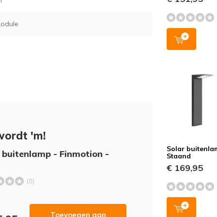
m
odule
wordt 'm!
Solar buitenla
 buitenlamp - Finmotion -
Staand
€ 169,95
(0)
Toevoegen aan