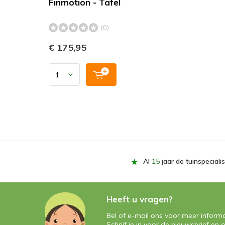
Finmotion - Tafel
(0)
€ 175,95
Al
15
jaar de tuinspecialis
Heeft u vragen?
Bel of e-mail ons voor meer informa
Schrijf je in voor de nieuwsbrief e