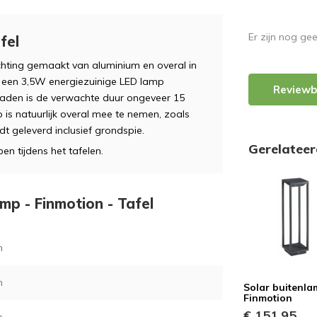
Er zijn nog ge
fel
chting gemaakt van aluminium en overal in
t een 3,5W energiezuinige LED lamp
Reviewb
aden is de verwachte duur ongeveer 15
 is natuurlijk overal mee te nemen, zoals
t geleverd inclusief grondspie.
Gerelatee
ben tijdens het tafelen.
amp - Finmotion - Tafel
m
m
Solar buitenla
Finmotion
€ 151,95