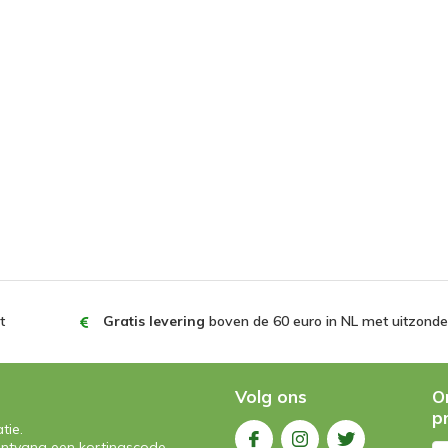
t
Gratis levering
boven de 60 euro in NL met uitzonder
Volg ons
O
p
tie.
n ontvang een kortingscode