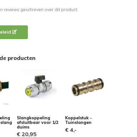
en reviews geschreven over dit product.
eleid
rde producten
eling
Slangkoppeling
Koppelstuk -
 slang
afsluitbaar voor 1/2
Tuinslangen
duims
€ 4,-
€ 20,95