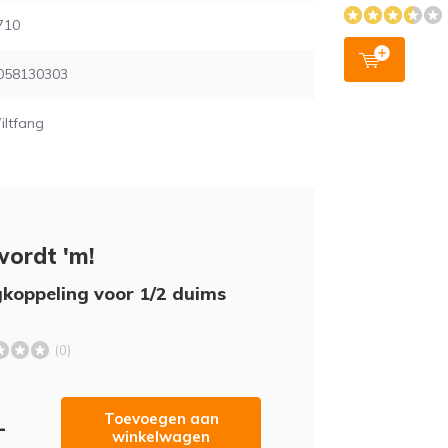
710
058130303
iltfang
wordt 'm!
koppeling voor 1/2 duims
(0)
Toevoegen aan
-
winkelwagen