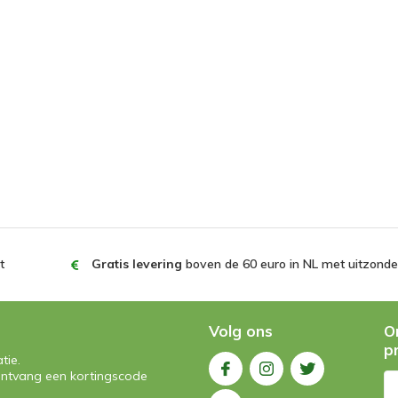
t
Gratis levering
boven de 60 euro in NL met uitzonder
Volg ons
O
p
tie.
n ontvang een kortingscode