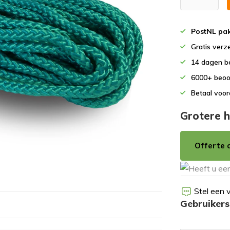
PostNL pak
Gratis verz
14 dagen b
6000+ beoo
Betaal voor
Grotere h
Offerte 
Stel een 
Gebruiker