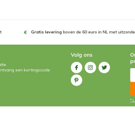
t
Gratis levering
boven de 60 euro in NL met uitzonder
Volg ons
O
p
tie.
n ontvang een kortingscode
* 