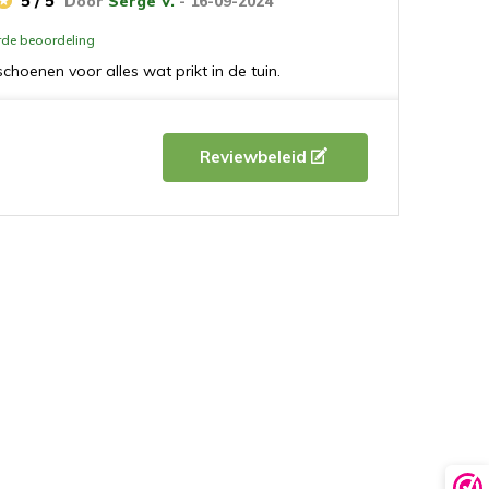
5 / 5
Door
Serge V.
- 16-09-2024
erde beoordeling
hoenen voor alles wat prikt in de tuin.
4 / 5
Door
Janneke O.
- 12-08-2024
Reviewbeleid
erde beoordeling
iteit.
5 / 5
Door
Elles van H.V.
- 21-03-2024
erde beoordeling
n
4 / 5
Door
Ann
- 11-03-2024
erde beoordeling