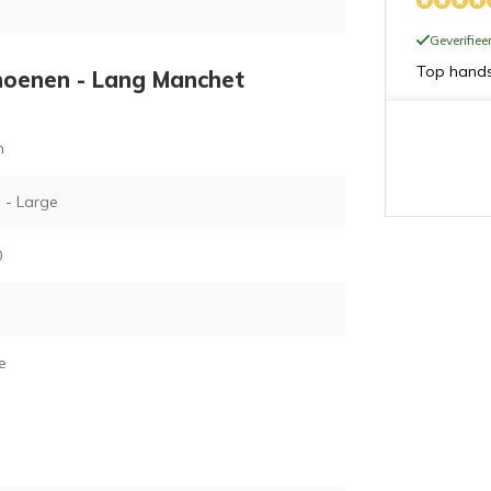
Geverifie
Top handsc
hoenen - Lang Manchet
m
Geverifie
 - Large
Goede kwal
0
Geverifie
e
Vijf sterre
Geverifie