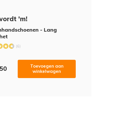
Goed pas
wordt 'm!
nhandschoenen - Lang
het
(6)
Toevoegen aan
,50
winkelwagen