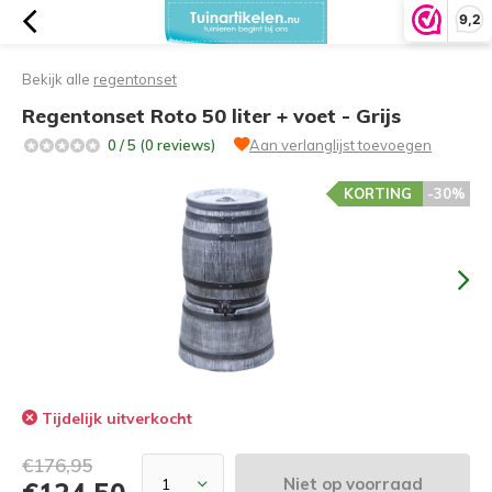
9,2
Bekijk alle
regentonset
Regentonset Roto 50 liter + voet - Grijs
0 / 5 (0 reviews)
Aan verlanglijst toevoegen
KORTING
-30%
Tijdelijk uitverkocht
€176,95
Niet op voorraad