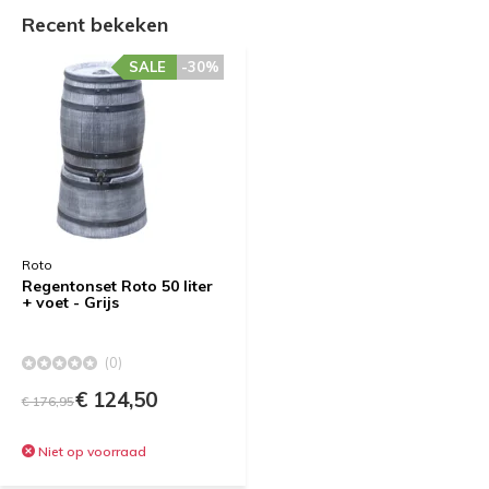
Recent bekeken
SALE
-30%
Roto
Regentonset Roto 50 liter
+ voet - Grijs
(0)
€ 124,50
€ 176,95
Niet op voorraad