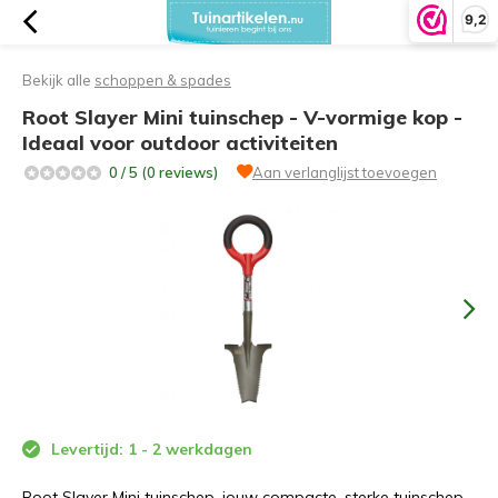
9,2
Bekijk alle
schoppen & spades
Root Slayer Mini tuinschep - V-vormige kop -
Ideaal voor outdoor activiteiten
0 / 5 (0 reviews)
Aan verlanglijst toevoegen
Levertijd: 1 - 2 werkdagen
Root Slayer Mini tuinschep, jouw compacte, sterke tuinschep