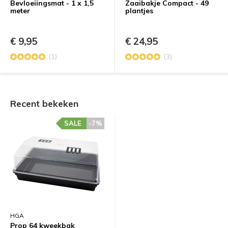
Bevloeiingsmat - 1 x 1,5
Zaaibakje Compact - 49
meter
plantjes
€ 9,95
€ 24,95
(1)
(3)
Recent bekeken
SALE
-7%
HGA
Prop 64 kweekbak