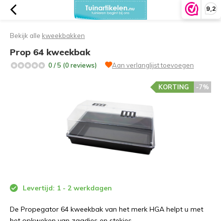
9,2
Bekijk alle
kweekbakken
Prop 64 kweekbak
0 / 5 (0 reviews)
Aan verlanglijst toevoegen
KORTING
-7%
Levertijd: 1 - 2 werkdagen
De Propegator 64 kweekbak van het merk HGA helpt u met
het opkweken van zaadjes en stekjes.