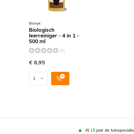
Bionyx
Biologisch
leerreiniger - 4 in 1 -
500 ml
(0)
€ 8,95
Al
15
jaar de tuinspecialis