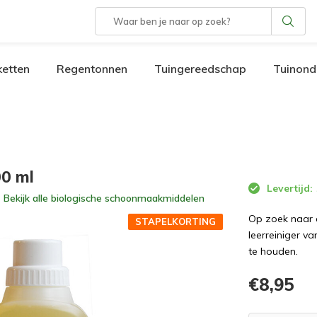
etten
Regentonnen
Tuingereedschap
Tuinond
00 ml
Levertijd:
Bekijk alle
biologische schoonmaakmiddelen
Op zoek naar e
STAPELKORTING
leerreiniger v
te houden.
€8,95