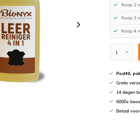
Koop 2 v
Koop 3 v
Koop 4 v
PostNL pak
Gratis verz
14 dagen b
6000+ beoo
Betaal voor