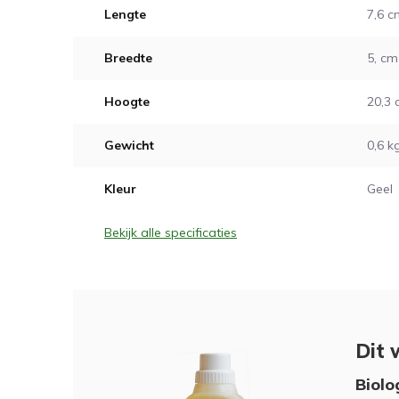
Lengte
7,6 c
Breedte
5, cm
Hoogte
20,3
Gewicht
0,6 k
Kleur
Geel
Bekijk alle specificaties
Dit 
Biolog