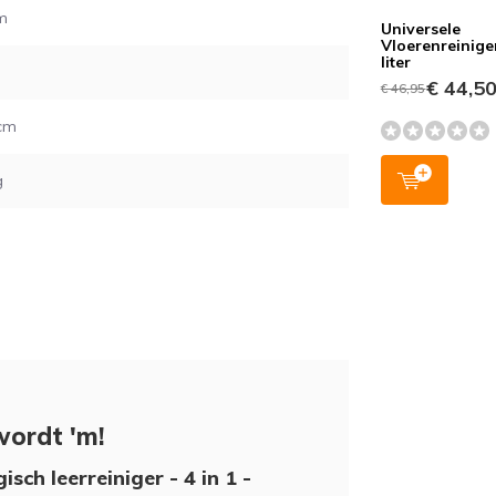
m
Universele
Vloerenreiniger
liter
€ 44,5
€ 46,95
 cm
g
wordt 'm!
isch leerreiniger - 4 in 1 -