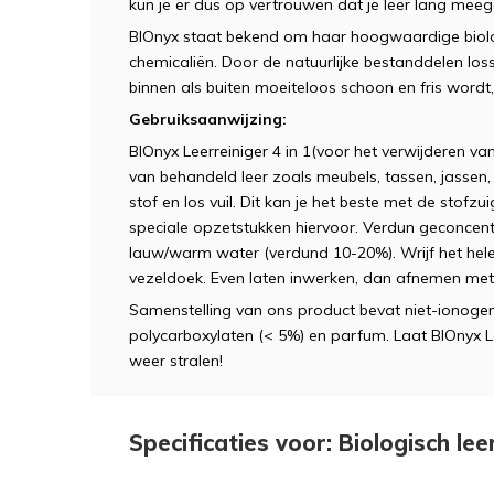
kun je er dus op vertrouwen dat je leer lang meeg
BIOnyx staat bekend om haar hoogwaardige bio
chemicaliën. Door de natuurlijke bestanddelen los
binnen als buiten moeiteloos schoon en fris wordt, 
Gebruiksaanwijzing:
BIOnyx Leerreiniger 4 in 1(voor het verwijderen v
van behandeld leer zoals meubels, tassen, jassen, k
stof en los vuil. Dit kan je het beste met de stof
speciale opzetstukken hiervoor. Verdun geconcentr
lauw/warm water (verdund 10-20%). Wrijf het hel
vezeldoek. Even laten inwerken, dan afnemen met
Samenstelling van ons product bevat niet-ionogen
polycarboxylaten (< 5%) en parfum. Laat BIOnyx Lee
weer stralen!
Specificaties voor: Biologisch leer