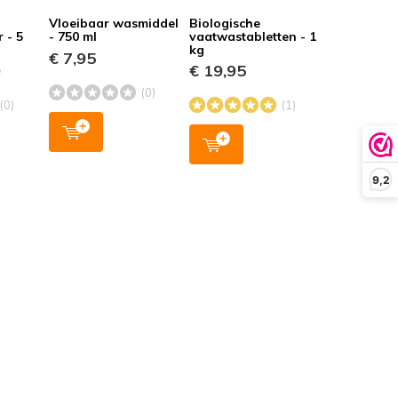
Vloeibaar wasmiddel
Biologische
 - 5
- 750 ml
vaatwastabletten - 1
kg
€ 7,95
0
€ 19,95
(0)
(0)
(1)
9,2