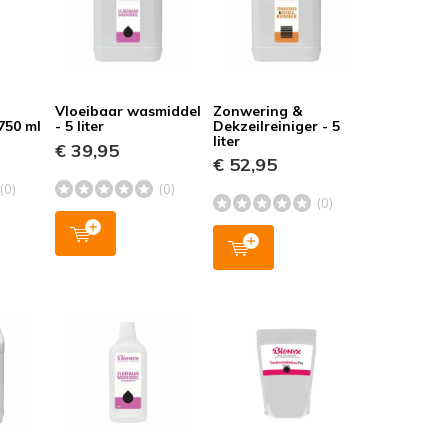
Vloeibaar wasmiddel
Zonwering &
 750 ml
- 5 liter
Dekzeilreiniger - 5
liter
€ 39,95
€ 52,95
(0)
(0)
(0)