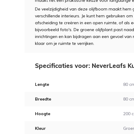
maakt het een praktische keuze voor langdurige 
De veelzijdigheid van deze olijfboom maakt hem g
verschillende interieurs. Je kunt hem gebruiken om e
afscheiding te creëren in een open ruimte, of als 
bijvoorbeeld foto's. De groene olijfplant past naa
inrichtingen en kan bijdragen aan een gevoel van rus
klaar om je ruimte te verrijken.
Specificaties voor: NeverLeafs K
Lengte
80 c
Breedte
80 c
Hoogte
200 
Kleur
Groe