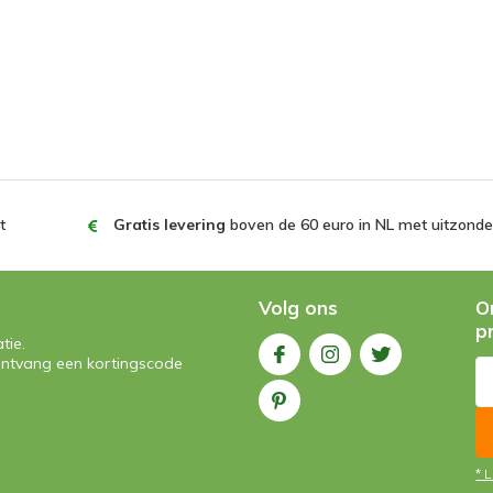
t
Gratis levering
boven de 60 euro in NL met uitzonder
Volg ons
O
p
tie.
n ontvang een kortingscode
* 