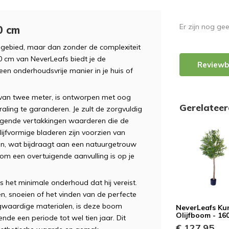
Er zijn nog ge
0 cm
egebied, maar dan zonder de complexiteit
0 cm van NeverLeafs biedt je de
Reviewb
n onderhoudsvrije manier in je huis of
van twee meter, is ontworpen met oog
Gerelatee
raling te garanderen. Je zult de zorgvuldig
ogende vertakkingen waarderen die de
ijfvormige bladeren zijn voorzien van
nten, wat bijdraagt aan een natuurgetrouw
om een overtuigende aanvulling is op je
s het minimale onderhoud dat hij vereist.
n, snoeien of het vinden van de perfecte
ogwaardige materialen, is deze boom
NeverLeafs Ku
Olijfboom - 16
nde een periode tot wel tien jaar. Dit
€ 127,95