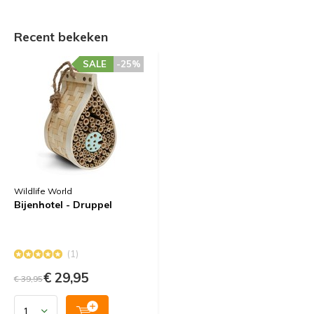
Recent bekeken
SALE
-25%
Wildlife World
Bijenhotel - Druppel
(1)
€ 29,95
€ 39,95