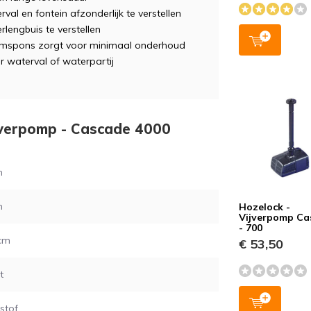
l en fontein afzonderlijk te verstellen
lengbuis te verstellen
uimspons zorgt voor minimaal onderhoud
r waterval of waterpartij
ijverpomp - Cascade 4000
m
m
Hozelock -
Vijverpomp Ca
- 700
 cm
€ 53,50
t
stof