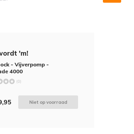
wordt 'm!
ock - Vijverpomp -
ade 4000
(0)
9,95
Niet op voorraad