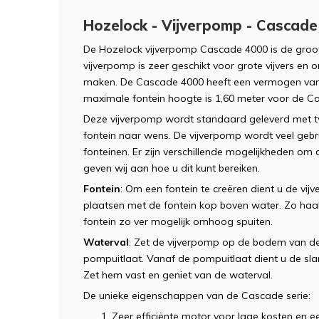
Hozelock - Vijverpomp - Cascad
De Hozelock vijverpomp Cascade 4000 is de groot
vijverpomp is zeer geschikt voor grote vijvers en 
maken. De Cascade 4000 heeft een vermogen van 
maximale fontein hoogte is 1,60 meter voor de C
Deze vijverpomp wordt standaard geleverd met t
fontein naar wens. De vijverpomp wordt veel gebr
fonteinen. Er zijn verschillende mogelijkheden om
geven wij aan hoe u dit kunt bereiken.
Fontein
: Om een fontein te creëren dient u de vi
plaatsen met de fontein kop boven water. Zo haa
fontein zo ver mogelijk omhoog spuiten.
Waterval
: Zet de vijverpomp op de bodem van de 
pompuitlaat. Vanaf de pompuitlaat dient u de sla
Zet hem vast en geniet van de waterval.
De unieke eigenschappen van de Cascade serie:
Zeer efficiënte motor voor lage kosten en e