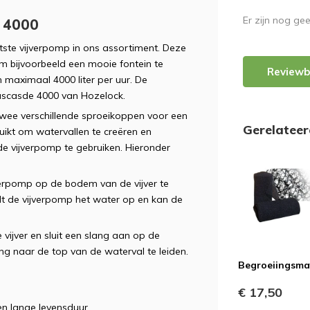
Er zijn nog ge
e 4000
ste vijverpomp in ons assortiment. Deze
om bijvoorbeeld een mooie fontein te
Reviewb
maximaal 4000 liter per uur. De
ascasde 4000 van Hozelock.
wee verschillende sproeikoppen voor een
Gerelatee
uikt om watervallen te creëren en
 de vijverpomp te gebruiken. Hieronder
jverpomp op de bodem van de vijver te
lt de vijverpomp het water op en kan de
vijver en sluit een slang aan op de
ng naar de top van de waterval te leiden.
Begroeiingsma
€ 17,50
en lange levensduur