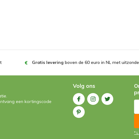
t
Gratis levering
boven de 60 euro in NL met uitzonder
Volg ons
O
p
tie.
n ontvang een kortingscode
* 