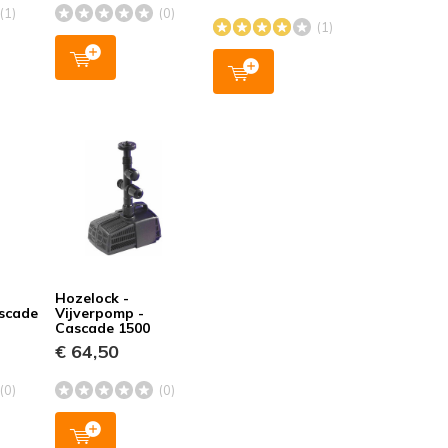
(1)
(0)
(1)
Hozelock -
scade
Vijverpomp -
Cascade 1500
€ 64,50
(0)
(0)