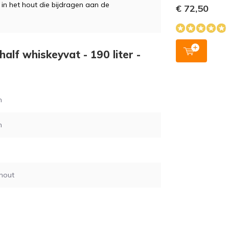
es in het hout die bijdragen aan de
€ 72,50
half whiskeyvat - 190 liter -
m
m
hout