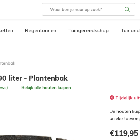
etten
Regentonnen
Tuingereedschap
Tuinond
antenbak
90 liter - Plantenbak
Bekijk alle
houten kuipen
iews)
Tijdelijk ui
De houten kuip
unieke toevoeg
€119,95