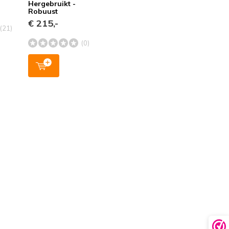
Hergebruikt -
Robuust
€ 215,-
(21)
(0)