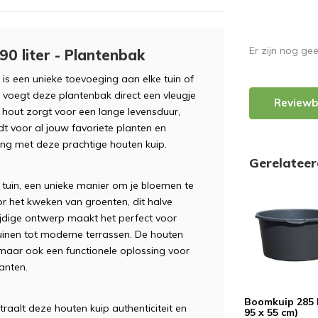
Er zijn nog ge
90 liter - Plantenbak
is een unieke toevoeging aan elke tuin of
g, voegt deze plantenbak direct een vleugje
Reviewb
e hout zorgt voor een lange levensduur,
edt voor al jouw favoriete planten en
ving met deze prachtige houten kuip.
Gerelatee
 tuin, een unieke manier om je bloemen te
r het kweken van groenten, dit halve
ijdige ontwerp maakt het perfect voor
 tuinen tot moderne terrassen. De houten
k, maar ook een functionele oplossing voor
anten.
Boomkuip 285 l
traalt deze houten kuip authenticiteit en
95 x 55 cm)