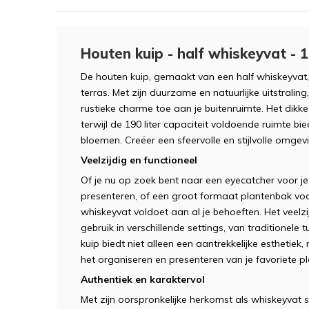
Houten kuip - half whiskeyvat - 1
De houten kuip, gemaakt van een half whiskeyvat, 
terras. Met zijn duurzame en natuurlijke uitstralin
rustieke charme toe aan je buitenruimte. Het dikk
terwijl de 190 liter capaciteit voldoende ruimte bi
bloemen. Creëer een sfeervolle en stijlvolle omge
Veelzijdig en functioneel
Of je nu op zoek bent naar een eyecatcher voor je
presenteren, of een groot formaat plantenbak voo
whiskeyvat voldoet aan al je behoeften. Het veelz
gebruik in verschillende settings, van traditionele
kuip biedt niet alleen een aantrekkelijke esthetie
het organiseren en presenteren van je favoriete pl
Authentiek en karaktervol
Met zijn oorspronkelijke herkomst als whiskeyvat s