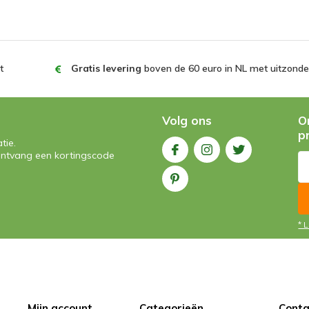
t
Gratis levering
boven de 60 euro in NL met uitzonder
Volg ons
O
p
tie.
n ontvang een kortingscode
* 
Mijn account
Categorieën
Conta