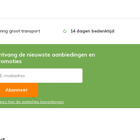
ing groot transport
14 dagen bedenktijd
ntvang de nieuwste aanbiedingen en
romoties
Abonneer
Lees hier de wettelijke beperkingen
ct