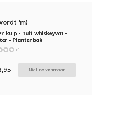
wordt 'm!
n kuip - half whiskeyvat -
iter - Plantenbak
(0)
9,95
Niet op voorraad