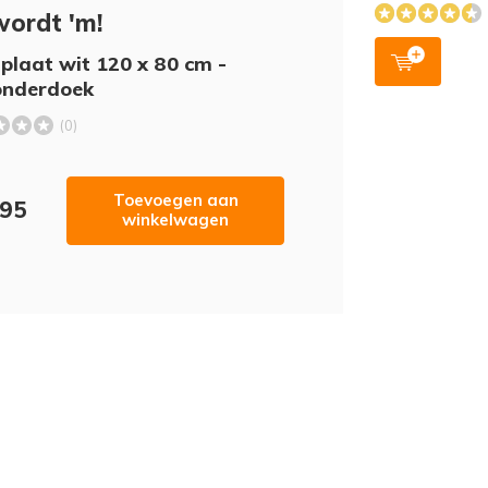
wordt 'm!
plaat wit 120 x 80 cm -
onderdoek
(0)
Toevoegen aan
,95
winkelwagen