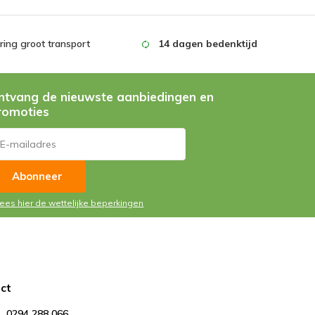
ing groot transport
14 dagen bedenktijd
ntvang de nieuwste aanbiedingen en
romoties
Abonneer
Lees hier de wettelijke beperkingen
ct
0294 288 066