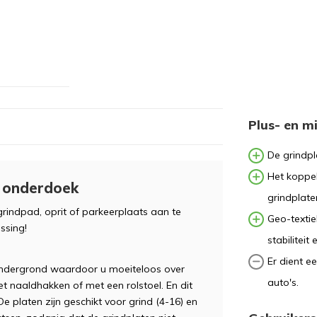
Plus- en m
De grindpl
Het koppe
t onderdoek
grindplate
rindpad, oprit of parkeerplaats aan te
Geo-texti
ssing!
stabiliteit
Er dient e
 ondergrond waardoor u moeiteloos over
auto's.
met naaldhakken of met een rolstoel. En dit
De platen zijn geschikt voor grind (4-16) en