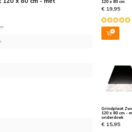
t 120 x 80 cm - met
120 x 80 cm
€ 19,95
cm
m
Grindplaat Zw
120 x 80 cm - 
onderdoek
€ 15,95