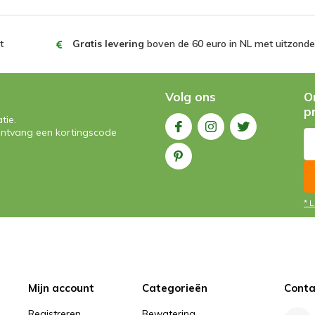
t
Gratis levering
boven de 60 euro in NL met uitzonder
Volg ons
O
p
tie.
n ontvang een kortingscode
* 
Mijn account
Categorieën
Conta
Registreren
Bewatering