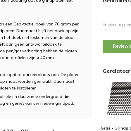
Gebruikers
atsen, zodanig dat de grindplaten niet
van een Geo-textiel doek van 70 gram per
Er zijn nog ge
dplaten. Daarnaast blijft het doek op zijn
an het doek niet loskomen van de plaat
oeft dan geen anti-worteldoek te
Reviewb
 de pen/gat verbinding hebben de platen
graad profielen zijn ø 40 mm.
Gerelatee
pad, oprit of parkeerplaats aan. De platen
jk op maat worden gemaakt. Daarnaast
ten te installeren.
tabiele en duurzame ondergrond die
nog en geniet van uw nieuwe grindpad,
Gras - Grindpl