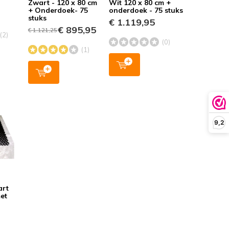
Zwart - 120 x 80 cm
Wit 120 x 80 cm +
+ Onderdoek- 75
onderdoek - 75 stuks
stuks
€ 1.119,95
€ 895,95
€ 1.121,25
(2)
(0)
(1)
9,2
art
met