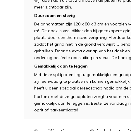
wij raden aan dit tot 2 cm boven de platen te pla
meer zichtbaar zijn.
Duurzaam en stevig
De grindmatten zijn 120 x 80 x 3 cm en voorzien 
m². Dit doek is veel dikker dan bij goedkopere grin
plaats door een thermische verlijming. Hierdoor k
zodat het grind niet in de grond verdwijnt. U beh
gebruiken. Door de extra overlap van het doek en
onderling perfecte aansluiting en steun. De honin
Gemakkelijk aan te leggen
Met deze splitplaten legt u gemakkelijk een grind
zijn eenvoudig te plaatsen en kunnen gemakkeli
heeft u geen speciaal gereedschap nodig om de pla
Kortom, met deze grindplaten zorgt u voor een s
gemakkelijk aan te leggen is. Bestel ze vandaag 
oprit of parkeerplaats!