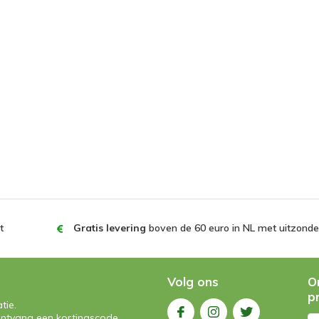
t
Gratis levering
boven de 60 euro in NL met uitzonder
Volg ons
O
p
tie.
n ontvang een kortingscode