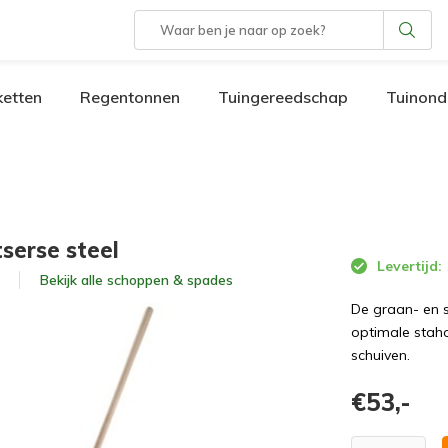
etten
Regentonnen
Tuingereedschap
Tuinond
l
serse steel
Levertijd:
Bekijk alle
schoppen & spades
De graan- en 
optimale stah
schuiven.
€53,-