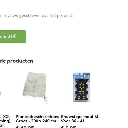
en reviews geschreven over dit product.
eleid
rde producten
t. XXL
Plantenbeschermhoes
Snowsteps maat M -
rming)
Groot - 200 x 240 cm
Voor 36 - 41
 cm
€ 49,95
€ 8,95