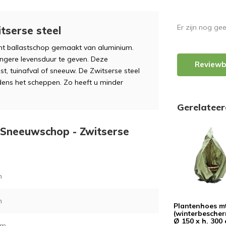
Er zijn nog ge
tserse steel
ht ballastschop gemaakt van aluminium.
angere levensduur te geven. Deze
Reviewb
t, tuinafval of sneeuw. De Zwitserse steel
dens het scheppen. Zo heeft u minder
Gerelatee
- Sneeuwschop - Zwitserse
m
m
Plantenhoes m
(winterbesche
Ø 150 x h. 300
cm