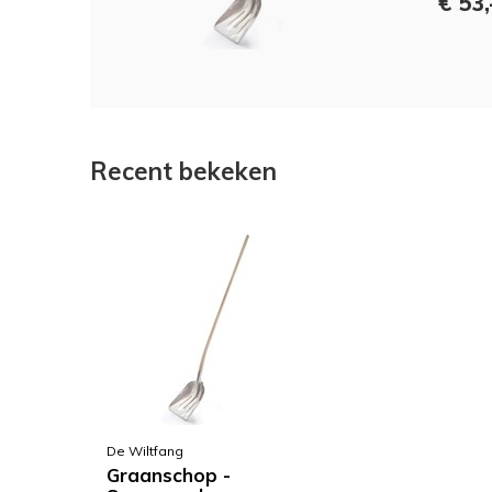
€ 53,
Recent bekeken
De Wiltfang
Graanschop -