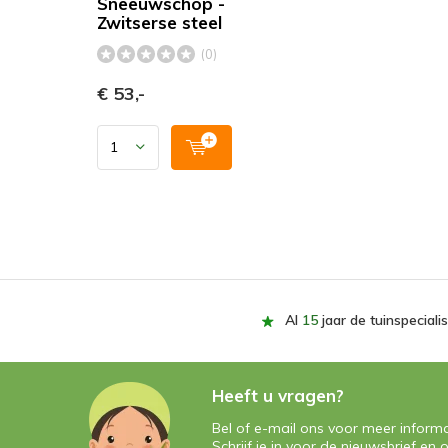
Sneeuwschop -
Zwitserse steel
(0)
€ 53,-
Al
15
jaar de tuinspecialis
Heeft u vragen?
Bel of e-mail ons voor meer informa
Schrijf je in voor de nieuwsbrief e