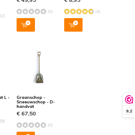
0
(0)
(4)
(2)
t L -
Graanschop -
Sneeuwschop - D-
handvat
9,2
€ 67,50
(8)
(0)