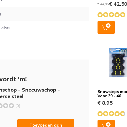
€ 42,5
€ 44,95
g
 zilver
wordt 'm!
nschop - Sneeuwschop -
Snowsteps maa
erse steel
Voor 39 - 46
€ 8,95
(0)
Toevoegen aan