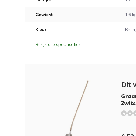
Gewicht
1,6 k
Kleur
Bruin,
Bekijk alle specificaties
Dit 
Graa
Zwits