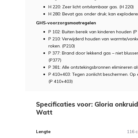
H 220: Zeer licht ontvlambaar gas. (H 220)
H 280: Bevat gas onder druk; kan exploderen 
GHS-voorzorgsmaatregelen
P 102: Buiten bereik van kinderen houden (P
P 210: Verwijderd houden van warmte/vonke
roken. (P210)
P 377: Brand door lekkend gas – niet blussen
(P377)
P 381: Alle ontstekingsbronnen elimineren als
P 410+403: Tegen zonlicht beschermen. Op 
(P 410+403)
Specificaties voor: Gloria onkrui
Watt
Lengte
116 