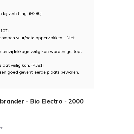
bij verhitting. (H280)
 102)
n/open vuur/hete oppervlakken – Niet
 tenzij lekkage veilig kan worden gestopt.
 dat veilig kan. (P381)
een goed geventileerde plaats bewaren.
dbrander - Bio Electro - 2000
cm