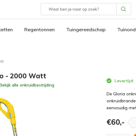
etten
Regentonnen
Tuingereedschap
Tuinond
tt
ro - 2000 Watt
Levertijd:
Bekijk alle
onkruidbestrijding
De Gloria onkr
onkruidbrande
eenvoudig met 
€60,-