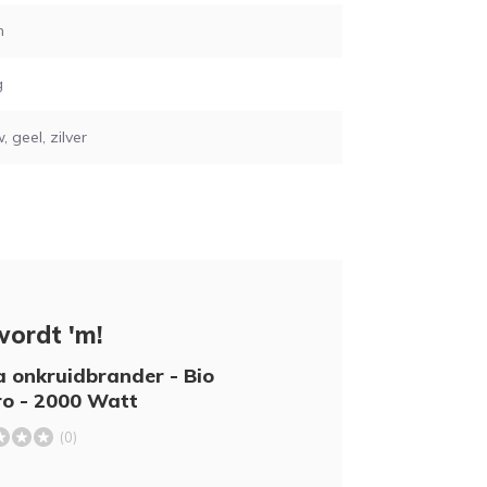
m
g
, geel, zilver
wordt 'm!
a onkruidbrander - Bio
ro - 2000 Watt
(0)