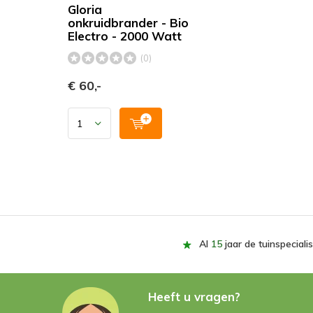
Gloria
onkruidbrander - Bio
Electro - 2000 Watt
(0)
€ 60,-
Al
15
jaar de tuinspecialis
Heeft u vragen?