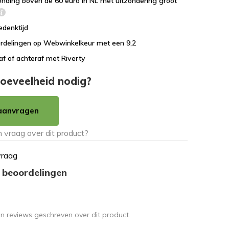
ending boven de 60 euro in NL met uitzondering groot
edenktijd
rdelingen op Webwinkelkeur met een 9,2
af of achteraf met Riverty
oeveelheid nodig?
aanvragen
vraag
 beoordelingen
en reviews geschreven over dit product.