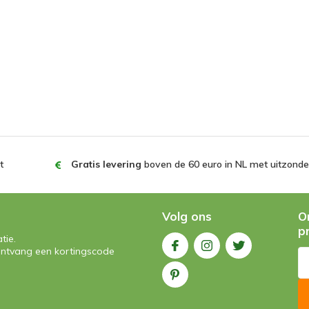
t
Gratis levering
boven de 60 euro in NL met uitzonder
Volg ons
O
p
tie.
n ontvang een kortingscode