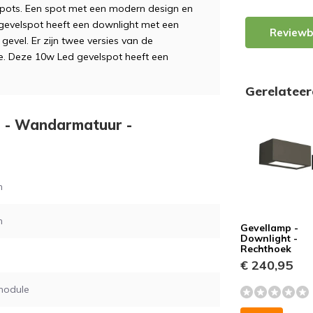
spots. Een spot met een modern design en
gevelspot heeft een downlight met een
Reviewb
 gevel. Er zijn twee versies van de
ie. Deze 10w Led gevelspot heeft een
Gerelatee
ro - Wandarmatuur -
m
m
Gevellamp -
Downlight -
Rechthoek
€ 240,95
module