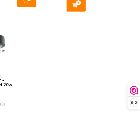
-
 -
ed 20w
9,2
(0)