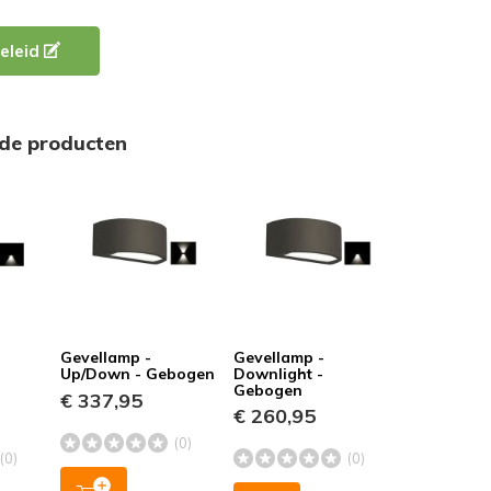
eleid
rde producten
Gevellamp -
Gevellamp -
Up/Down - Gebogen
Downlight -
Gebogen
€ 337,95
€ 260,95
(0)
(0)
(0)