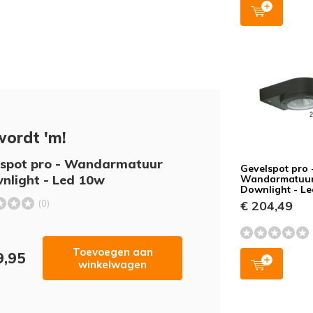
wordt 'm!
lspot pro - Wandarmatuur
Gevelspot pro 
nlight - Led 10w
Wandarmatuur
Downlight - L
(0)
€ 204,49
Toevoegen aan
9,95
winkelwagen