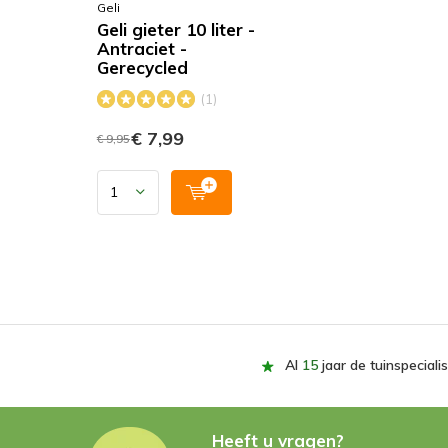
Geli
Geli gieter 10 liter -
Antraciet -
Gerecycled
(1)
€ 7,99
€ 9,95
Al
15
jaar de tuinspecialis
Heeft u vragen?