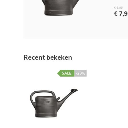
€ 9,95
€ 7,
Recent bekeken
SALE
-20%