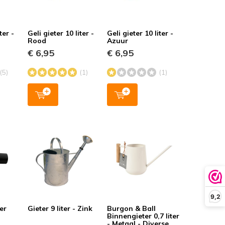
ter -
Geli gieter 10 liter -
Geli gieter 10 liter -
Rood
Azuur
€ 6,95
€ 6,95
(5)
(1)
(1)
9,2
er
Gieter 9 liter - Zink
Burgon & Ball
Binnengieter 0,7 liter
- Metaal - Diverse