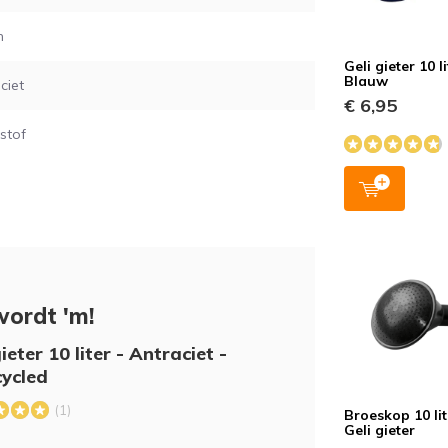
m
Geli gieter 10 li
Blauw
ciet
€ 6,95
stof
wordt 'm!
ieter 10 liter - Antraciet -
ycled
(1)
Broeskop 10 lit
Geli gieter