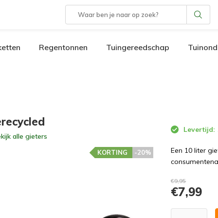
etten
Regentonnen
Tuingereedschap
Tuinond
Gerecycled
Levertijd:
kijk alle
gieters
Een 10 liter gi
KORTING
-20%
consumentenaf
€9,95
€7,99