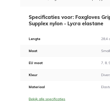
Specificaties voor: Foxgloves Gr
Supplex nylon - Lycra elastane
Lengte
28,4
Maat
Small
EU maat
7, 8, 
Kleur
Diver
Materiaal
Elast
Bekijk alle specificaties