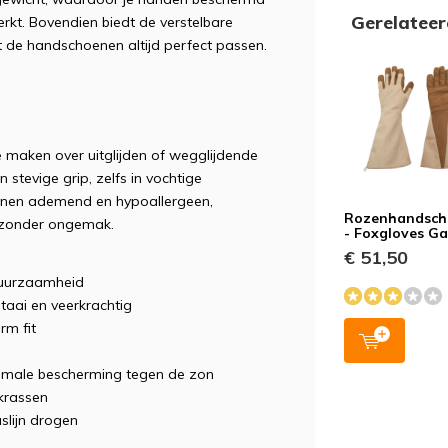
Gerelatee
erkt. Bovendien biedt de verstelbare
 de handschoenen altijd perfect passen.
e maken over uitglijden of wegglijdende
tevige grip, zelfs in vochtige
nen ademend en hypoallergeen,
Rozenhandsch
k zonder ongemak.
- Foxgloves Ga
€ 51,50
duurzaamheid
taai en veerkrachtig
rm fit
ximale bescherming tegen de zon
krassen
lijn drogen