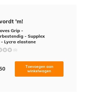
wordt 'm!
oves Grip -
bestendig - Supplex
 - Lycra elastane
(0)
Toevoegen aan
,50
winkelwagen