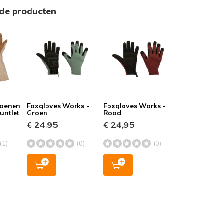
rde producten
oenen
Foxgloves Works -
Foxgloves Works -
untlet
Groen
Rood
€ 24,95
€ 24,95
(1)
(0)
(0)