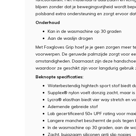
blijven zonder dat je bewegingsvrijheid wordt bep
polsband extra ondersteuning en zorgt ervoor dat
Onderhoud
Kan in de wasmachine op 30 graden
Aan de waslijn drogen
Met Foxgloves Grip hoef je je geen zorgen meer t
voorwerpen. De geruwde palmzijde zorgt voor een s
omstandigheden. Daarnaast zijn deze handschoe
waardoor ze geschikt zijn voor langdurig gebrui
Beknopte specificaties:
Waterbestendig hightech sport stof biedt 
Supplex® nylon voelt donzig zacht, maar is 
Lycra® elasthan biedt vier way stretch en vo
Ademende gebreide stof
Lab gecertificeerd 50+ UPF rating voor ma
Langere manchet beschermt de pols tegen 
In de wasmachine op 30 graden, aan de was
Zacht, buigzaam siliconen anti slip nopjes