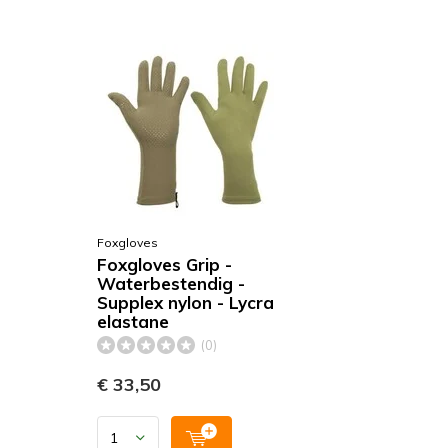
Foxgloves
Foxgloves Grip -
Waterbestendig -
Supplex nylon - Lycra
elastane
(0)
€ 33,50