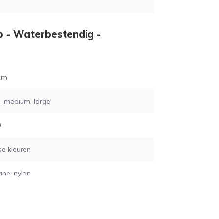
ip - Waterbestendig -
 cm
, medium, large
9
se kleuren
ane, nylon