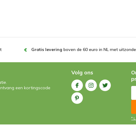
t
Gratis levering
boven de 60 euro in NL met uitzonder
Volg ons
O
p
tie.
n ontvang een kortingscode
* 