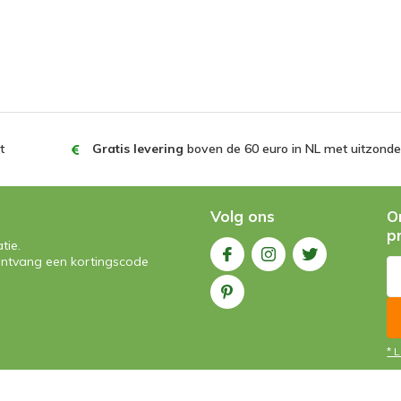
t
Gratis levering
boven de 60 euro in NL met uitzonder
Volg ons
O
p
tie.
n ontvang een kortingscode
* 