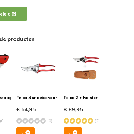
eleid
rde producten
mzaag
Felco 4 snoeischaar
Felco 2 + holster
€ 64,95
€ 89,95
(0)
(0)
(2)