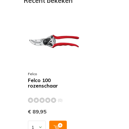
Recent bekeken
Felco
Felco 100
rozenschaar
(0)
€ 89,95