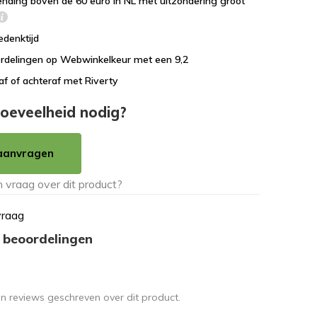
ending boven de 60 euro in NL met uitzondering groot
edenktijd
rdelingen op Webwinkelkeur met een 9,2
af of achteraf met Riverty
oeveelheid nodig?
aanvragen
vraag
 beoordelingen
en reviews geschreven over dit product.