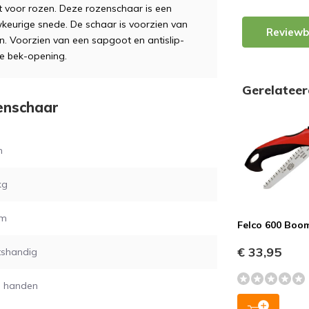
t voor rozen. Deze rozenschaar is een
urige snede. De schaar is voorzien van
Reviewb
 Voorzien van een sapgoot en antislip-
de bek-opening.
Gerelatee
zenschaar
m
kg
mm
Felco 600 Boo
€ 33,95
tshandig
e handen